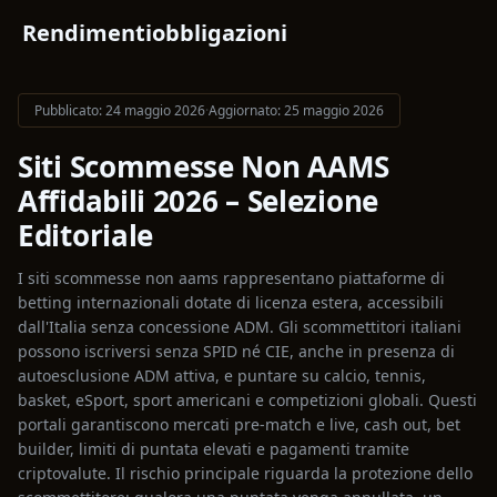
Rendimentiobbligazioni
Pubblicato: 24 maggio 2026
·
Aggiornato: 25 maggio 2026
Siti Scommesse Non AAMS
Affidabili 2026 – Selezione
Editoriale
I siti scommesse non aams rappresentano piattaforme di
betting internazionali dotate di licenza estera, accessibili
dall'Italia senza concessione ADM. Gli scommettitori italiani
possono iscriversi senza SPID né CIE, anche in presenza di
autoesclusione ADM attiva, e puntare su calcio, tennis,
basket, eSport, sport americani e competizioni globali. Questi
portali garantiscono mercati pre-match e live, cash out, bet
builder, limiti di puntata elevati e pagamenti tramite
criptovalute. Il rischio principale riguarda la protezione dello