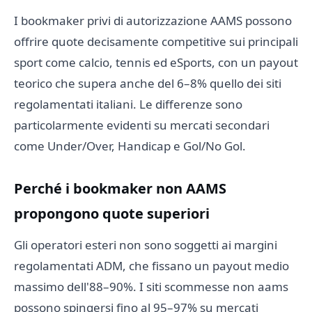
I bookmaker privi di autorizzazione AAMS possono
offrire quote decisamente competitive sui principali
sport come calcio, tennis ed eSports, con un payout
teorico che supera anche del 6–8% quello dei siti
regolamentati italiani. Le differenze sono
particolarmente evidenti su mercati secondari
come Under/Over, Handicap e Gol/No Gol.
Perché i bookmaker non AAMS
propongono quote superiori
Gli operatori esteri non sono soggetti ai margini
regolamentati ADM, che fissano un payout medio
massimo dell'88–90%. I siti scommesse non aams
possono spingersi fino al 95–97% su mercati