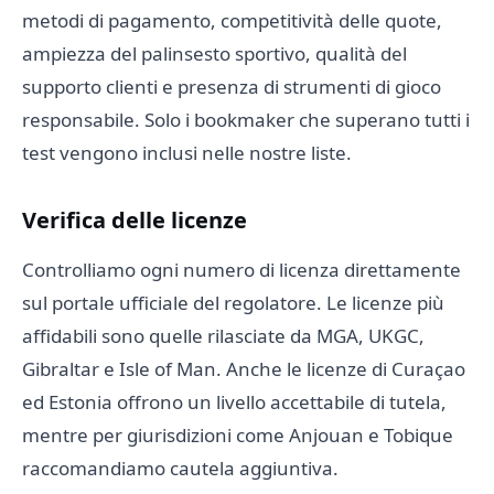
metodi di pagamento, competitività delle quote,
ampiezza del palinsesto sportivo, qualità del
supporto clienti e presenza di strumenti di gioco
responsabile. Solo i bookmaker che superano tutti i
test vengono inclusi nelle nostre liste.
Verifica delle licenze
Controlliamo ogni numero di licenza direttamente
sul portale ufficiale del regolatore. Le licenze più
affidabili sono quelle rilasciate da MGA, UKGC,
Gibraltar e Isle of Man. Anche le licenze di Curaçao
ed Estonia offrono un livello accettabile di tutela,
mentre per giurisdizioni come Anjouan e Tobique
raccomandiamo cautela aggiuntiva.