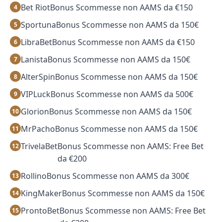
Bet Riot
Bonus Scommesse non AAMS da €150
Sportuna
Bonus Scommesse non AAMS da 150€
LibraBet
Bonus Scommesse non AAMS da €150
Lanista
Bonus Scommesse non AAMS da 150€
AlterSpin
Bonus Scommesse non AAMS da 150€
VIPLuck
Bonus Scommesse non AAMS da 500€
Glorion
Bonus Scommesse non AAMS da 150€
MrPacho
Bonus Scommesse non AAMS da 150€
TrivelaBet
Bonus Scommesse non AAMS: Free Bet
da €200
Rollino
Bonus Scommesse non AAMS da 300€
KingMaker
Bonus Scommesse non AAMS da 150€
ProntoBet
Bonus Scommesse non AAMS: Free Bet