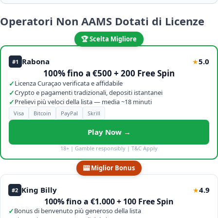
Operatori Non AAMS Dotati di Licenze
🏆 Scelta Migliore
Rabona
5.0
★
#1
100% fino a €500 + 200 Free Spin
✓
Licenza Curaçao verificata e affidabile
✓
Crypto e pagamenti tradizionali, depositi istantanei
✓
Prelievi più veloci della lista — media ~18 minuti
Visa
Bitcoin
PayPal
Skrill
Play Now →
18+ | Gamble responsibly | T&C Apply
🎰 Miglior Bonus
King Billy
4.9
★
#2
100% fino a €1.000 + 100 Free Spin
✓
Bonus di benvenuto più generoso della lista