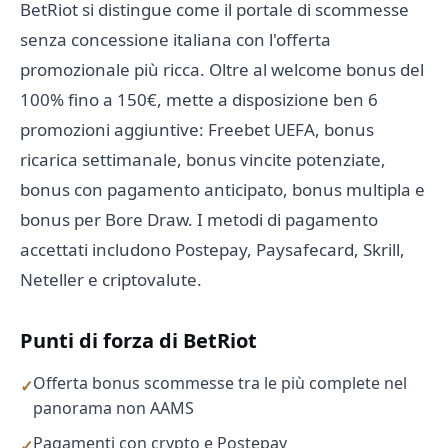
BetRiot si distingue come il portale di scommesse
senza concessione italiana con l'offerta
promozionale più ricca. Oltre al welcome bonus del
100% fino a 150€, mette a disposizione ben 6
promozioni aggiuntive: Freebet UEFA, bonus
ricarica settimanale, bonus vincite potenziate,
bonus con pagamento anticipato, bonus multipla e
bonus per Bore Draw. I metodi di pagamento
accettati includono Postepay, Paysafecard, Skrill,
Neteller e criptovalute.
Punti di forza di BetRiot
Offerta bonus scommesse tra le più complete nel
panorama non AAMS
Pagamenti con crypto e Postepay