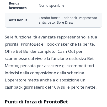
Bonus
Non disponibile
benvenuto
Combo boost, Cashback, Pagamento
Altri bonus
anticipato, Bore Draw
Se le funzionalità avanzate rappresentano la tua
priorità, ProntoBet è il bookmaker che fa per te.
Offre Bet Builder completo, Cash Out per
scommesse dal vivo e la funzione esclusiva Bet
Mentor, pensata per assistere gli scommettitori
indecisi nella composizione della schedina.
L'operatore mette anche a disposizione un
cashback giornaliero del 10% sulle perdite nette.
Punti di forza di ProntoBet