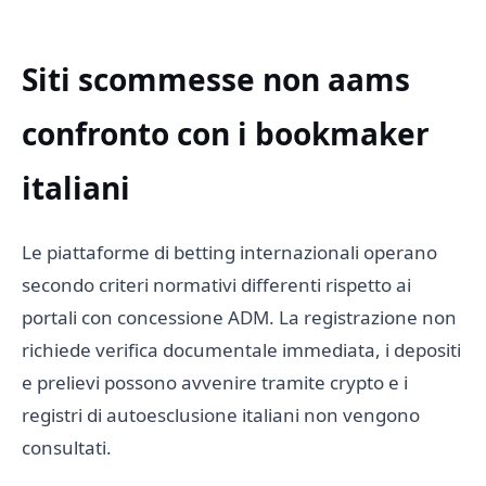
Siti scommesse non aams
confronto con i bookmaker
italiani
Le piattaforme di betting internazionali operano
secondo criteri normativi differenti rispetto ai
portali con concessione ADM. La registrazione non
richiede verifica documentale immediata, i depositi
e prelievi possono avvenire tramite crypto e i
registri di autoesclusione italiani non vengono
consultati.