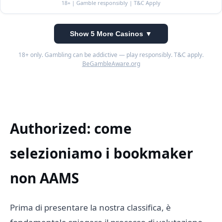
18+ | Gamble responsibly | T&C Apply
Show 5 More Casinos ▼
18+ only. Gambling can be addictive — play responsibly. T&C apply.
BeGambleAware.org
Authorized: come
selezioniamo i bookmaker
non AAMS
Prima di presentare la nostra classifica, è