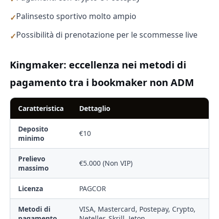
Palinsesto sportivo molto ampio
Possibilità di prenotazione per le scommesse live
Kingmaker: eccellenza nei metodi di
pagamento tra i bookmaker non ADM
Caratteristica
Dettaglio
Deposito
€10
minimo
Prelievo
€5.000 (Non VIP)
massimo
Licenza
PAGCOR
Metodi di
VISA, Mastercard, Postepay, Crypto,
pagamento
Neteller, Skrill, Jeton