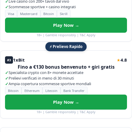
✓
Live casino con 200+ tavoli dal vivo
✓
Scommesse sportive + casino integrati
Visa
Mastercard
Bitcoin
Skrill
Play Now →
18+ | Gamble responsibly | T&C Apply
⚡ Prelievo Rapido
1xBit
4.8
★
#3
Fino a €130 bonus benvenuto + giri gratis
✓
Specialista crypto con 8+ monete accettate
✓
Prelievi verificati in meno di 30 minuti
✓
Ampia copertura scommesse sportive mondiali
Bitcoin
Ethereum
Litecoin
Bank Transfer
Play Now →
18+ | Gamble responsibly | T&C Apply