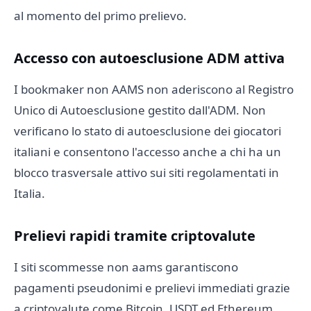
al momento del primo prelievo.
Accesso con autoesclusione ADM attiva
I bookmaker non AAMS non aderiscono al Registro
Unico di Autoesclusione gestito dall'ADM. Non
verificano lo stato di autoesclusione dei giocatori
italiani e consentono l'accesso anche a chi ha un
blocco trasversale attivo sui siti regolamentati in
Italia.
Prelievi rapidi tramite criptovalute
I siti scommesse non aams garantiscono
pagamenti pseudonimi e prelievi immediati grazie
a criptovalute come Bitcoin, USDT ed Ethereum,