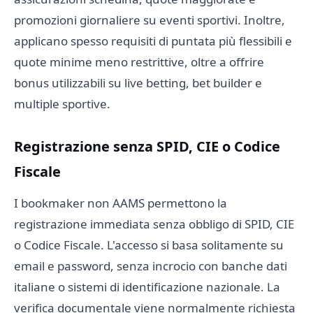
promozioni giornaliere su eventi sportivi. Inoltre,
applicano spesso requisiti di puntata più flessibili e
quote minime meno restrittive, oltre a offrire
bonus utilizzabili su live betting, bet builder e
multiple sportive.
Registrazione senza SPID, CIE o Codice
Fiscale
I bookmaker non AAMS permettono la
registrazione immediata senza obbligo di SPID, CIE
o Codice Fiscale. L'accesso si basa solitamente su
email e password, senza incrocio con banche dati
italiane o sistemi di identificazione nazionale. La
verifica documentale viene normalmente richiesta