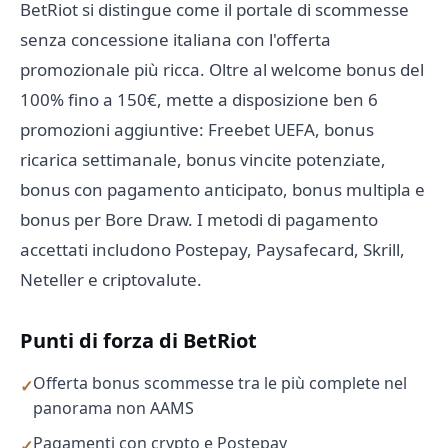
BetRiot si distingue come il portale di scommesse
senza concessione italiana con l'offerta
promozionale più ricca. Oltre al welcome bonus del
100% fino a 150€, mette a disposizione ben 6
promozioni aggiuntive: Freebet UEFA, bonus
ricarica settimanale, bonus vincite potenziate,
bonus con pagamento anticipato, bonus multipla e
bonus per Bore Draw. I metodi di pagamento
accettati includono Postepay, Paysafecard, Skrill,
Neteller e criptovalute.
Punti di forza di BetRiot
Offerta bonus scommesse tra le più complete nel
panorama non AAMS
Pagamenti con crypto e Postepay