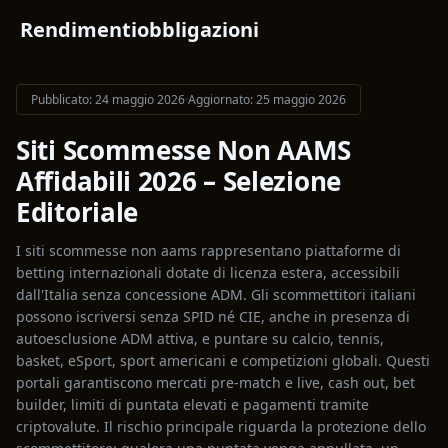
Rendimentiobbligazioni
Pubblicato: 24 maggio 2026
·
Aggiornato: 25 maggio 2026
Siti Scommesse Non AAMS
Affidabili 2026 – Selezione
Editoriale
I siti scommesse non aams rappresentano piattaforme di
betting internazionali dotate di licenza estera, accessibili
dall'Italia senza concessione ADM. Gli scommettitori italiani
possono iscriversi senza SPID né CIE, anche in presenza di
autoesclusione ADM attiva, e puntare su calcio, tennis,
basket, eSport, sport americani e competizioni globali. Questi
portali garantiscono mercati pre-match e live, cash out, bet
builder, limiti di puntata elevati e pagamenti tramite
criptovalute. Il rischio principale riguarda la protezione dello