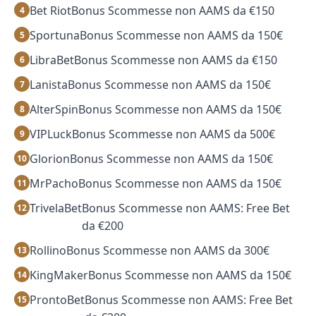
Bet Riot
Bonus Scommesse non AAMS da €150
Sportuna
Bonus Scommesse non AAMS da 150€
LibraBet
Bonus Scommesse non AAMS da €150
Lanista
Bonus Scommesse non AAMS da 150€
AlterSpin
Bonus Scommesse non AAMS da 150€
VIPLuck
Bonus Scommesse non AAMS da 500€
Glorion
Bonus Scommesse non AAMS da 150€
MrPacho
Bonus Scommesse non AAMS da 150€
TrivelaBet
Bonus Scommesse non AAMS: Free Bet
da €200
Rollino
Bonus Scommesse non AAMS da 300€
KingMaker
Bonus Scommesse non AAMS da 150€
ProntoBet
Bonus Scommesse non AAMS: Free Bet