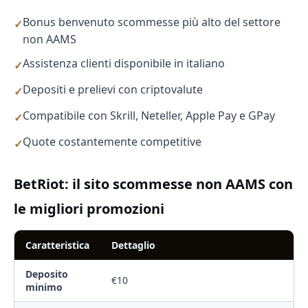
Bonus benvenuto scommesse più alto del settore
non AAMS
Assistenza clienti disponibile in italiano
Depositi e prelievi con criptovalute
Compatibile con Skrill, Neteller, Apple Pay e GPay
Quote costantemente competitive
BetRiot: il sito scommesse non AAMS con
le migliori promozioni
Caratteristica
Dettaglio
Deposito
€10
minimo