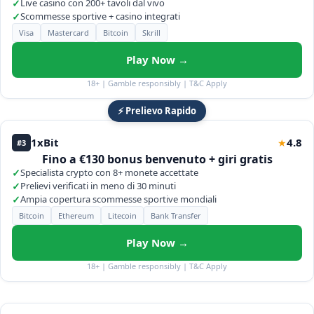
✓
Live casino con 200+ tavoli dal vivo
✓
Scommesse sportive + casino integrati
Visa
Mastercard
Bitcoin
Skrill
Play Now →
18+ | Gamble responsibly | T&C Apply
⚡ Prelievo Rapido
1xBit
4.8
★
#3
Fino a €130 bonus benvenuto + giri gratis
✓
Specialista crypto con 8+ monete accettate
✓
Prelievi verificati in meno di 30 minuti
✓
Ampia copertura scommesse sportive mondiali
Bitcoin
Ethereum
Litecoin
Bank Transfer
Play Now →
18+ | Gamble responsibly | T&C Apply