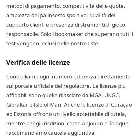
metodi di pagamento, competitività delle quote,
ampiezza del palinsesto sportivo, qualità del
supporto clienti e presenza di strumenti di gioco
responsabile. Solo i bookmaker che superano tutti i
test vengono inclusi nelle nostre liste.
Verifica delle licenze
Controlliamo ogni numero di licenza direttamente
sul portale ufficiale del regolatore. Le licenze più
affidabili sono quelle rilasciate da MGA, UKGC,
Gibraltar e Isle of Man. Anche le licenze di Curaçao
ed Estonia offrono un livello accettabile di tutela,
mentre per giurisdizioni come Anjouan e Tobique
raccomandiamo cautela aggiuntiva.