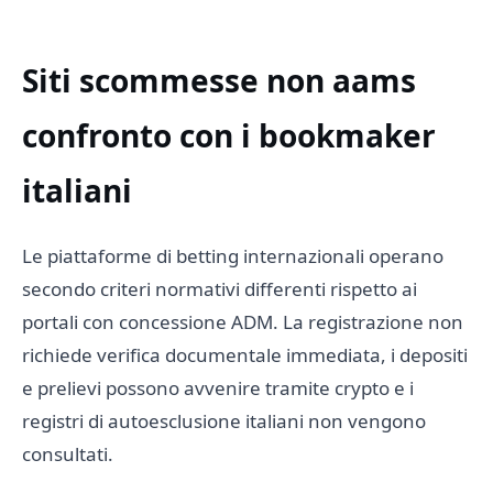
Siti scommesse non aams
confronto con i bookmaker
italiani
Le piattaforme di betting internazionali operano
secondo criteri normativi differenti rispetto ai
portali con concessione ADM. La registrazione non
richiede verifica documentale immediata, i depositi
e prelievi possono avvenire tramite crypto e i
registri di autoesclusione italiani non vengono
consultati.