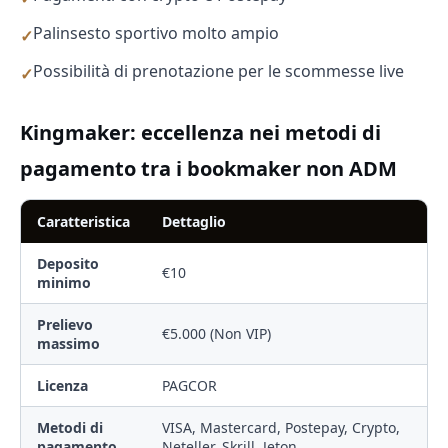
Palinsesto sportivo molto ampio
Possibilità di prenotazione per le scommesse live
Kingmaker: eccellenza nei metodi di
pagamento tra i bookmaker non ADM
Caratteristica
Dettaglio
Deposito
€10
minimo
Prelievo
€5.000 (Non VIP)
massimo
Licenza
PAGCOR
Metodi di
VISA, Mastercard, Postepay, Crypto,
pagamento
Neteller, Skrill, Jeton