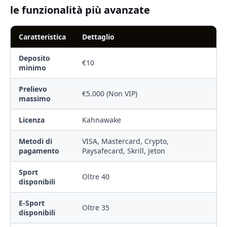
le funzionalità più avanzate
Caratteristica
Dettaglio
Deposito
€10
minimo
Prelievo
€5.000 (Non VIP)
massimo
Licenza
Kahnawake
Metodi di
VISA, Mastercard, Crypto,
pagamento
Paysafecard, Skrill, Jeton
Sport
Oltre 40
disponibili
E-Sport
Oltre 35
disponibili