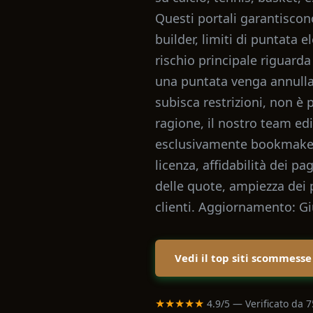
Questi portali garantiscon
builder, limiti di puntata e
rischio principale riguard
una puntata venga annullat
subisca restrizioni, non è 
ragione, il nostro team edi
esclusivamente bookmaker 
licenza, affidabilità dei pa
delle quote, ampiezza dei p
clienti. Aggiornamento: G
Vedi il top siti scommess
★★★★★
4.9/5 — Verificato da 75