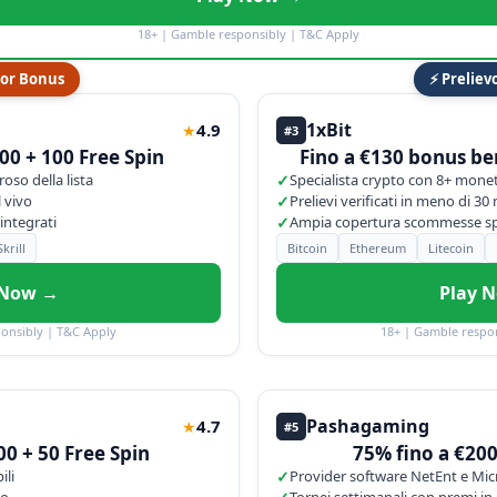
18+ | Gamble responsibly | T&C Apply
ior Bonus
⚡ Preliev
1xBit
4.9
★
#3
00 + 100 Free Spin
Fino a €130 bonus ben
so della lista
✓
Specialista crypto con 8+ mone
l vivo
✓
Prelievi verificati in meno di 30
integrati
✓
Ampia copertura scommesse sp
Skrill
Bitcoin
Ethereum
Litecoin
 Now →
Play 
onsibly | T&C Apply
18+ | Gamble respo
Pashagaming
4.7
★
#5
00 + 50 Free Spin
75% fino a €200
ili
✓
Provider software NetEnt e Mi