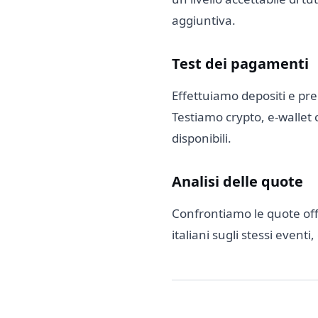
aggiuntiva.
Test dei pagamenti
Effettuiamo depositi e pre
Testiamo crypto, e-wallet 
disponibili.
Analisi delle quote
Confrontiamo le quote of
italiani sugli stessi event