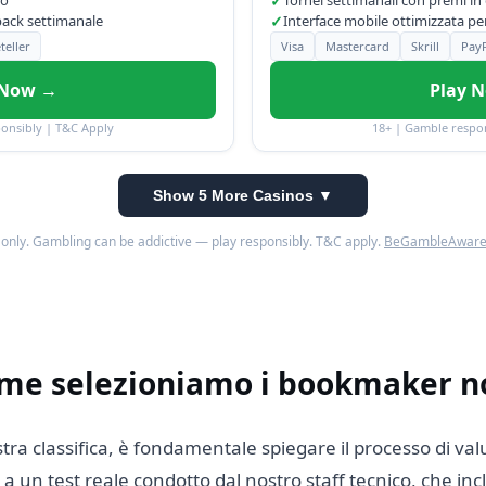
no
✓
Tornei settimanali con premi in
ack settimanale
✓
Interface mobile ottimizzata pe
teller
Visa
Mastercard
Skrill
Pay
 Now →
Play 
onsibly | T&C Apply
18+ | Gamble respo
Show 5 More Casinos ▼
only. Gambling can be addictive — play responsibly. T&C apply.
BeGambleAware
ome selezioniamo i bookmaker 
tra classifica, è fondamentale spiegare il processo di val
 a un test reale condotto dal nostro staff tecnico, che inc