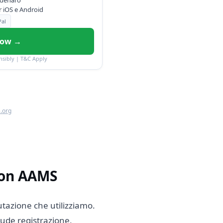
 denaro
r iOS e Android
Pal
Now →
nsibly | T&C Apply
.org
non AAMS
utazione che utilizziamo.
lude registrazione,