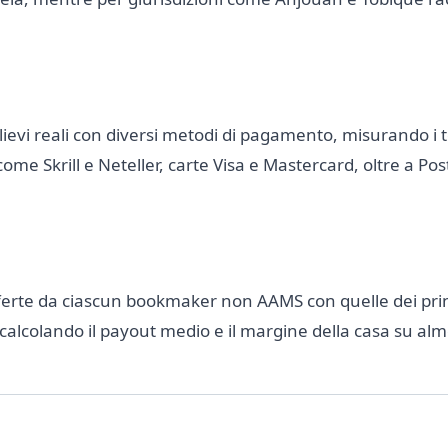
lievi reali con diversi metodi di pagamento, misurando i te
come Skrill e Neteller, carte Visa e Mastercard, oltre a P
ferte da ciascun bookmaker non AAMS con quelle dei prin
i, calcolando il payout medio e il margine della casa su al