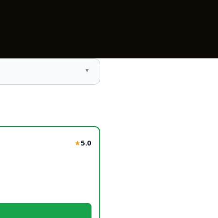
▼
5.0
★