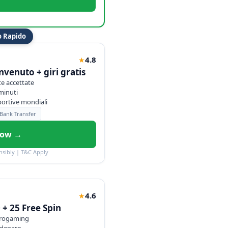
o Rapido
4.8
★
venuto + giri gratis
te accettate
 minuti
ortive mondiali
Bank Transfer
Now →
nsibly | T&C Apply
4.6
★
 + 25 Free Spin
crogaming