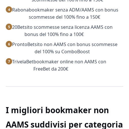
Rabona
bookmaker senza ADM/AAMS con bonus
scommesse del 100% fino a 150€
20Bet
sito scommesse senza licenza AAMS con
bonus del 100% fino a 100€
ProntoBet
sito non AAMS con bonus scommesse
del 100% su ComboBoost
TrivelaBet
bookmaker online non AAMS con
FreeBet da 200€
I migliori bookmaker non
AAMS suddivisi per categoria