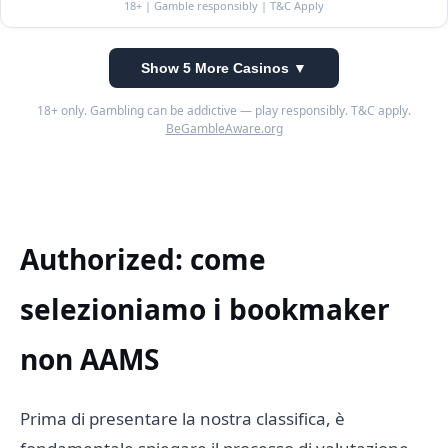
18+ | Gamble responsibly | T&C Apply
Show 5 More Casinos ▼
18+ only. Gambling can be addictive — play responsibly. T&C apply.
BeGambleAware.org
Authorized: come
selezioniamo i bookmaker
non AAMS
Prima di presentare la nostra classifica, è