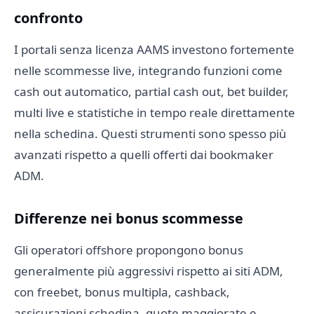
confronto
I portali senza licenza AAMS investono fortemente
nelle scommesse live, integrando funzioni come
cash out automatico, partial cash out, bet builder,
multi live e statistiche in tempo reale direttamente
nella schedina. Questi strumenti sono spesso più
avanzati rispetto a quelli offerti dai bookmaker
ADM.
Differenze nei bonus scommesse
Gli operatori offshore propongono bonus
generalmente più aggressivi rispetto ai siti ADM,
con freebet, bonus multipla, cashback,
assicurazioni schedina, quote maggiorate e