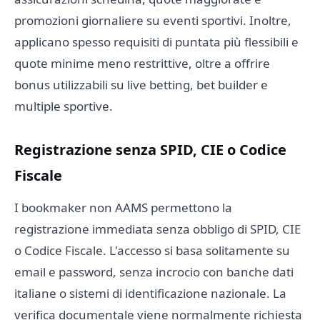
promozioni giornaliere su eventi sportivi. Inoltre,
applicano spesso requisiti di puntata più flessibili e
quote minime meno restrittive, oltre a offrire
bonus utilizzabili su live betting, bet builder e
multiple sportive.
Registrazione senza SPID, CIE o Codice
Fiscale
I bookmaker non AAMS permettono la
registrazione immediata senza obbligo di SPID, CIE
o Codice Fiscale. L'accesso si basa solitamente su
email e password, senza incrocio con banche dati
italiane o sistemi di identificazione nazionale. La
verifica documentale viene normalmente richiesta