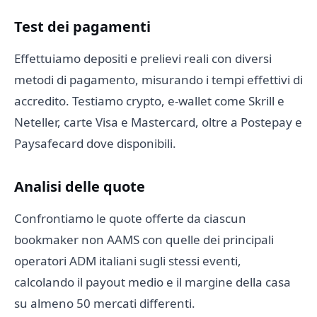
Test dei pagamenti
Effettuiamo depositi e prelievi reali con diversi
metodi di pagamento, misurando i tempi effettivi di
accredito. Testiamo crypto, e-wallet come Skrill e
Neteller, carte Visa e Mastercard, oltre a Postepay e
Paysafecard dove disponibili.
Analisi delle quote
Confrontiamo le quote offerte da ciascun
bookmaker non AAMS con quelle dei principali
operatori ADM italiani sugli stessi eventi,
calcolando il payout medio e il margine della casa
su almeno 50 mercati differenti.