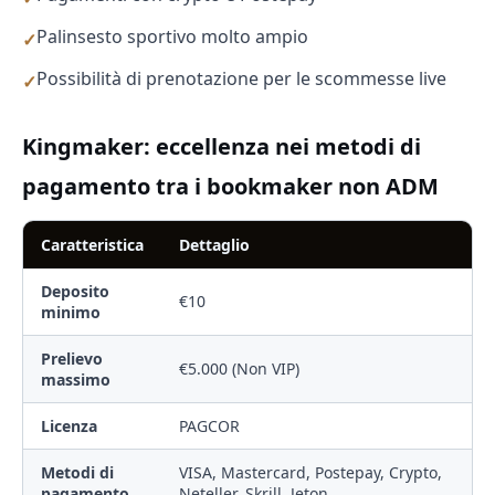
Palinsesto sportivo molto ampio
Possibilità di prenotazione per le scommesse live
Kingmaker: eccellenza nei metodi di
pagamento tra i bookmaker non ADM
Caratteristica
Dettaglio
Deposito
€10
minimo
Prelievo
€5.000 (Non VIP)
massimo
Licenza
PAGCOR
Metodi di
VISA, Mastercard, Postepay, Crypto,
pagamento
Neteller, Skrill, Jeton