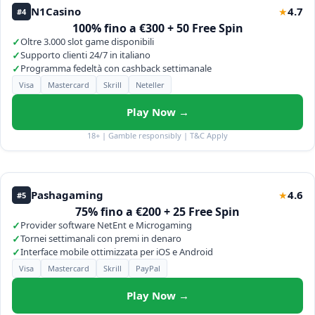
N1Casino
4.7
★
#4
100% fino a €300 + 50 Free Spin
✓
Oltre 3.000 slot game disponibili
✓
Supporto clienti 24/7 in italiano
✓
Programma fedeltà con cashback settimanale
Visa
Mastercard
Skrill
Neteller
Play Now →
18+ | Gamble responsibly | T&C Apply
Pashagaming
4.6
★
#5
75% fino a €200 + 25 Free Spin
✓
Provider software NetEnt e Microgaming
✓
Tornei settimanali con premi in denaro
✓
Interface mobile ottimizzata per iOS e Android
Visa
Mastercard
Skrill
PayPal
Play Now →