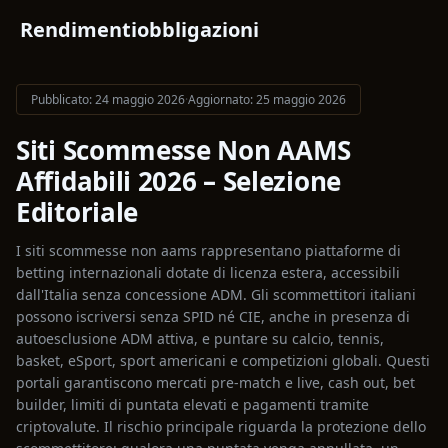
Rendimentiobbligazioni
Pubblicato: 24 maggio 2026
·
Aggiornato: 25 maggio 2026
Siti Scommesse Non AAMS
Affidabili 2026 – Selezione
Editoriale
I siti scommesse non aams rappresentano piattaforme di
betting internazionali dotate di licenza estera, accessibili
dall'Italia senza concessione ADM. Gli scommettitori italiani
possono iscriversi senza SPID né CIE, anche in presenza di
autoesclusione ADM attiva, e puntare su calcio, tennis,
basket, eSport, sport americani e competizioni globali. Questi
portali garantiscono mercati pre-match e live, cash out, bet
builder, limiti di puntata elevati e pagamenti tramite
criptovalute. Il rischio principale riguarda la protezione dello