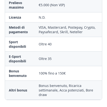
Prelievo
€5.000 (Non VIP)
massimo
Licenza
N.D.
Metodi di
VISA, Mastercard, Postepay, Crypto,
pagamento
Paysafecard, Skrill, Neteller
Sport
Oltre 40
disponibili
E-Sport
Oltre 35
disponibili
Bonus
100% fino a 150€
benvenuto
Bonus benvenuto, Ricarica
Altri bonus
settimanale, Acca potenziati, Bore
draw