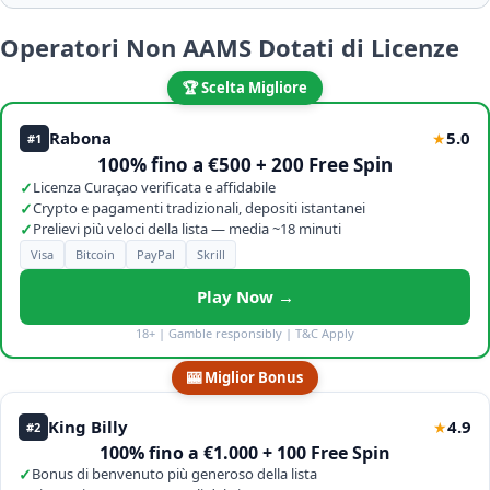
Operatori Non AAMS Dotati di Licenze
🏆 Scelta Migliore
Rabona
5.0
★
#1
100% fino a €500 + 200 Free Spin
✓
Licenza Curaçao verificata e affidabile
✓
Crypto e pagamenti tradizionali, depositi istantanei
✓
Prelievi più veloci della lista — media ~18 minuti
Visa
Bitcoin
PayPal
Skrill
Play Now →
18+ | Gamble responsibly | T&C Apply
🎰 Miglior Bonus
King Billy
4.9
★
#2
100% fino a €1.000 + 100 Free Spin
✓
Bonus di benvenuto più generoso della lista