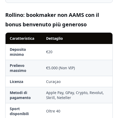
Rollino: bookmaker non AAMS con il
bonus benvenuto più generoso
Caratteristica
Dettaglio
Deposito
€20
minimo
Prelievo
€5.000 (Non VIP)
massimo
Licenza
Curaçao
Metodi di
Apple Pay, GPay, Crypto, Revolut,
pagamento
Skrill, Neteller
Sport
Oltre 40
disponibili