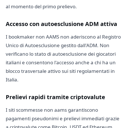
al momento del primo prelievo.
Accesso con autoesclusione ADM attiva
I bookmaker non AAMS non aderiscono al Registro
Unico di Autoesclusione gestito dall'ADM. Non
verificano lo stato di autoesclusione dei giocatori
italiani e consentono l'accesso anche a chi ha un
blocco trasversale attivo sui siti regolamentati in
Italia.
Prelievi rapidi tramite criptovalute
I siti scommesse non aams garantiscono
pagamenti pseudonimi e prelievi immediati grazie
a criptovalute come Bitcoin, USDT ed Ethereum,