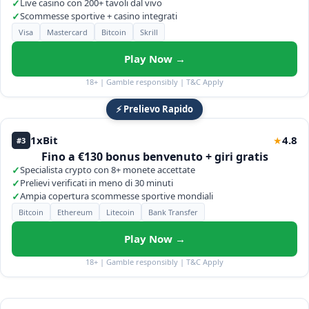
✓
Live casino con 200+ tavoli dal vivo
✓
Scommesse sportive + casino integrati
Visa
Mastercard
Bitcoin
Skrill
Play Now →
18+ | Gamble responsibly | T&C Apply
⚡ Prelievo Rapido
1xBit
4.8
★
#3
Fino a €130 bonus benvenuto + giri gratis
✓
Specialista crypto con 8+ monete accettate
✓
Prelievi verificati in meno di 30 minuti
✓
Ampia copertura scommesse sportive mondiali
Bitcoin
Ethereum
Litecoin
Bank Transfer
Play Now →
18+ | Gamble responsibly | T&C Apply