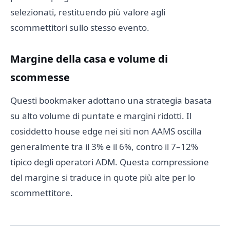
selezionati, restituendo più valore agli
scommettitori sullo stesso evento.
Margine della casa e volume di
scommesse
Questi bookmaker adottano una strategia basata
su alto volume di puntate e margini ridotti. Il
cosiddetto house edge nei siti non AAMS oscilla
generalmente tra il 3% e il 6%, contro il 7–12%
tipico degli operatori ADM. Questa compressione
del margine si traduce in quote più alte per lo
scommettitore.