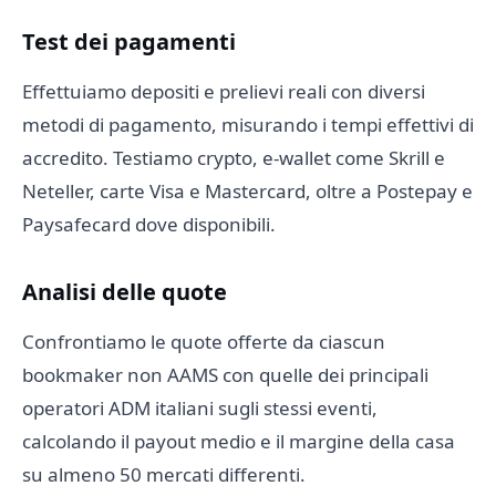
Test dei pagamenti
Effettuiamo depositi e prelievi reali con diversi
metodi di pagamento, misurando i tempi effettivi di
accredito. Testiamo crypto, e-wallet come Skrill e
Neteller, carte Visa e Mastercard, oltre a Postepay e
Paysafecard dove disponibili.
Analisi delle quote
Confrontiamo le quote offerte da ciascun
bookmaker non AAMS con quelle dei principali
operatori ADM italiani sugli stessi eventi,
calcolando il payout medio e il margine della casa
su almeno 50 mercati differenti.