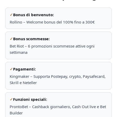
Bonus di benvenuto:
Rollino – Welcome bonus del 100% fino a 300€
Bonus scommesse:
Bet Riot – 6 promozioni scommesse attive ogni
settimana
Pagamenti:
Kingmaker – Supporta Postepay, crypto, Paysafecard,
Skrill e Neteller
Funzioni speciali:
ProntoBet – Cashback giornaliero, Cash Out live e Bet
Builder