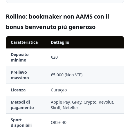
Rollino: bookmaker non AAMS con il
bonus benvenuto più generoso
Caratteristica
Dettaglio
Deposito
€20
minimo
Prelievo
€5.000 (Non VIP)
massimo
Licenza
Curaçao
Metodi di
Apple Pay, GPay, Crypto, Revolut,
pagamento
Skrill, Neteller
Sport
Oltre 40
disponibili