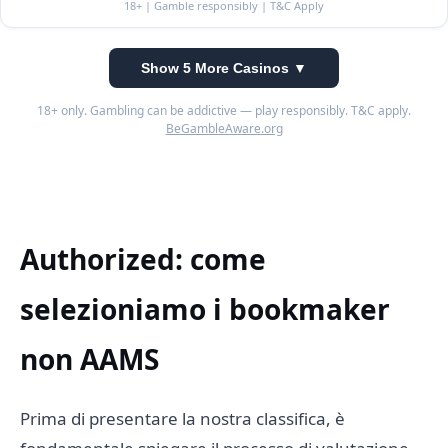
18+ | Gamble responsibly | T&C Apply
Show 5 More Casinos ▼
18+ only. Gambling can be addictive — play responsibly. T&C apply.
BeGambleAware.org
Authorized: come
selezioniamo i bookmaker
non AAMS
Prima di presentare la nostra classifica, è