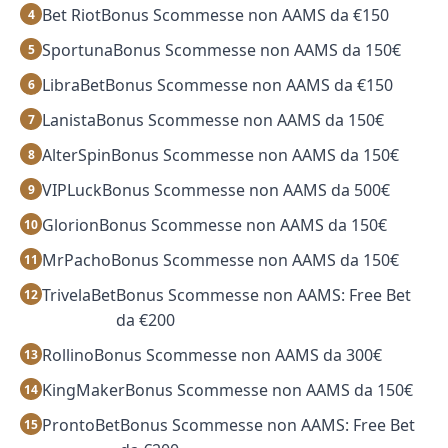
Bet Riot
Bonus Scommesse non AAMS da €150
Sportuna
Bonus Scommesse non AAMS da 150€
LibraBet
Bonus Scommesse non AAMS da €150
Lanista
Bonus Scommesse non AAMS da 150€
AlterSpin
Bonus Scommesse non AAMS da 150€
VIPLuck
Bonus Scommesse non AAMS da 500€
Glorion
Bonus Scommesse non AAMS da 150€
MrPacho
Bonus Scommesse non AAMS da 150€
TrivelaBet
Bonus Scommesse non AAMS: Free Bet
da €200
Rollino
Bonus Scommesse non AAMS da 300€
KingMaker
Bonus Scommesse non AAMS da 150€
ProntoBet
Bonus Scommesse non AAMS: Free Bet