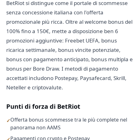
BetRiot si distingue come il portale di scommesse
senza concessione italiana con l'offerta
promozionale più ricca. Oltre al welcome bonus del
100% fino a 150€, mette a disposizione ben 6
promozioni aggiuntive: Freebet UEFA, bonus
ricarica settimanale, bonus vincite potenziate,
bonus con pagamento anticipato, bonus multipla e
bonus per Bore Draw. I metodi di pagamento
accettati includono Postepay, Paysafecard, Skrill,
Neteller e criptovalute.
Punti di forza di BetRiot
Offerta bonus scommesse tra le più complete nel
panorama non AAMS
Pagamenti con crypto e Postepay