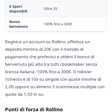
E-Sport
Oltre 35
disponibili
Bonus
100% fino a 300€
benvenuto
Registra un account su Rollino, effettua un
deposito minimo di 20€ con il metodo di
pagamento che preferisci e ottieni il bonus di
benvenuto più alto tra tutti i bookmaker senza
licenza italiana: 100% fino a 300€. Il rollover
richiesto è di 10x su singole con quote minime di
2,00 oppure su almeno 3 scommesse multiple con
quote da 1,50 in su.
Punti di forza di Rollino