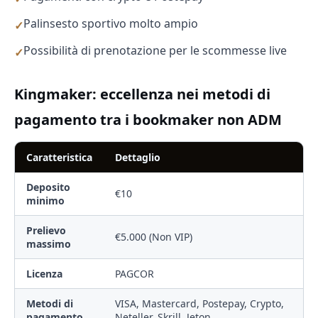
Palinsesto sportivo molto ampio
Possibilità di prenotazione per le scommesse live
Kingmaker: eccellenza nei metodi di
pagamento tra i bookmaker non ADM
Caratteristica
Dettaglio
Deposito
€10
minimo
Prelievo
€5.000 (Non VIP)
massimo
Licenza
PAGCOR
Metodi di
VISA, Mastercard, Postepay, Crypto,
pagamento
Neteller, Skrill, Jeton