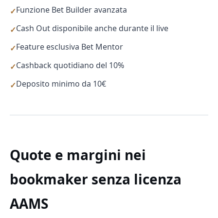
Funzione Bet Builder avanzata
Cash Out disponibile anche durante il live
Feature esclusiva Bet Mentor
Cashback quotidiano del 10%
Deposito minimo da 10€
Quote e margini nei
bookmaker senza licenza
AAMS