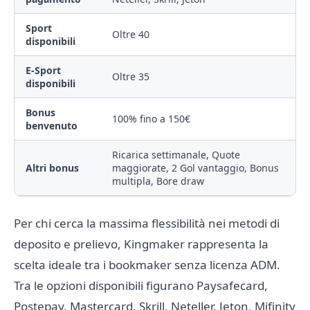
Sport
Oltre 40
disponibili
E-Sport
Oltre 35
disponibili
Bonus
100% fino a 150€
benvenuto
Ricarica settimanale, Quote
Altri bonus
maggiorate, 2 Gol vantaggio, Bonus
multipla, Bore draw
Per chi cerca la massima flessibilità nei metodi di
deposito e prelievo, Kingmaker rappresenta la
scelta ideale tra i bookmaker senza licenza ADM.
Tra le opzioni disponibili figurano Paysafecard,
Postepay, Mastercard, Skrill, Neteller, Jeton, Mifinity