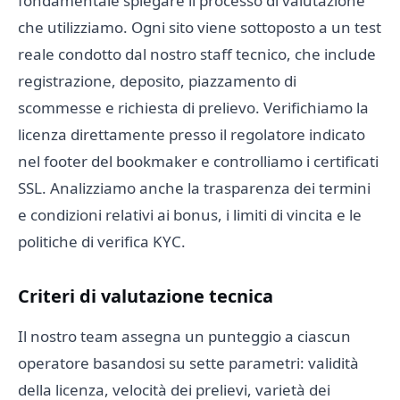
fondamentale spiegare il processo di valutazione
che utilizziamo. Ogni sito viene sottoposto a un test
reale condotto dal nostro staff tecnico, che include
registrazione, deposito, piazzamento di
scommesse e richiesta di prelievo. Verifichiamo la
licenza direttamente presso il regolatore indicato
nel footer del bookmaker e controlliamo i certificati
SSL. Analizziamo anche la trasparenza dei termini
e condizioni relativi ai bonus, i limiti di vincita e le
politiche di verifica KYC.
Criteri di valutazione tecnica
Il nostro team assegna un punteggio a ciascun
operatore basandosi su sette parametri: validità
della licenza, velocità dei prelievi, varietà dei