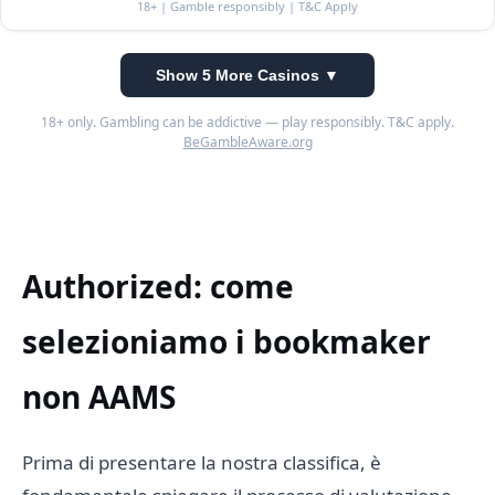
18+ | Gamble responsibly | T&C Apply
Show 5 More Casinos ▼
18+ only. Gambling can be addictive — play responsibly. T&C apply.
BeGambleAware.org
Authorized: come
selezioniamo i bookmaker
non AAMS
Prima di presentare la nostra classifica, è