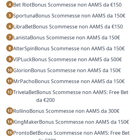
Bet Riot
Bonus Scommesse non AAMS da €150
Sportuna
Bonus Scommesse non AAMS da 150€
LibraBet
Bonus Scommesse non AAMS da €150
Lanista
Bonus Scommesse non AAMS da 150€
AlterSpin
Bonus Scommesse non AAMS da 150€
VIPLuck
Bonus Scommesse non AAMS da 500€
Glorion
Bonus Scommesse non AAMS da 150€
MrPacho
Bonus Scommesse non AAMS da 150€
TrivelaBet
Bonus Scommesse non AAMS: Free Bet
da €200
Rollino
Bonus Scommesse non AAMS da 300€
KingMaker
Bonus Scommesse non AAMS da 150€
ProntoBet
Bonus Scommesse non AAMS: Free Bet