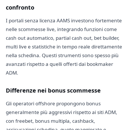
confronto
I portali senza licenza AAMS investono fortemente
nelle scommesse live, integrando funzioni come
cash out automatico, partial cash out, bet builder,
multi live e statistiche in tempo reale direttamente
nella schedina. Questi strumenti sono spesso più
avanzati rispetto a quelli offerti dai bookmaker
ADM.
Differenze nei bonus scommesse
Gli operatori offshore propongono bonus
generalmente più aggressivi rispetto ai siti ADM,
con freebet, bonus multipla, cashback,
assicurazioni schedina, quote maggiorate e