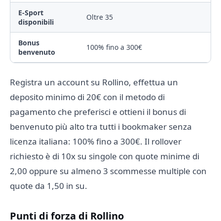
E-Sport
Oltre 35
disponibili
Bonus
100% fino a 300€
benvenuto
Registra un account su Rollino, effettua un
deposito minimo di 20€ con il metodo di
pagamento che preferisci e ottieni il bonus di
benvenuto più alto tra tutti i bookmaker senza
licenza italiana: 100% fino a 300€. Il rollover
richiesto è di 10x su singole con quote minime di
2,00 oppure su almeno 3 scommesse multiple con
quote da 1,50 in su.
Punti di forza di Rollino