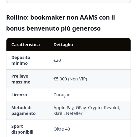
Rollino: bookmaker non AAMS con il
bonus benvenuto più generoso
Caratteristica
Dettaglio
Deposito
€20
minimo
Prelievo
€5.000 (Non VIP)
massimo
Licenza
Curaçao
Metodi di
Apple Pay, GPay, Crypto, Revolut,
pagamento
Skrill, Neteller
Sport
Oltre 40
disponibili