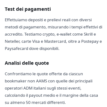
Test dei pagamenti
Effettuiamo depositi e prelievi reali con diversi
metodi di pagamento, misurando i tempi effettivi di
accredito. Testiamo crypto, e-wallet come Skrill e
Neteller, carte Visa e Mastercard, oltre a Postepay e
Paysafecard dove disponibili.
Analisi delle quote
Confrontiamo le quote offerte da ciascun
bookmaker non AAMS con quelle dei principali
operatori ADM italiani sugli stessi eventi,
calcolando il payout medio e il margine della casa
su almeno 50 mercati differenti.