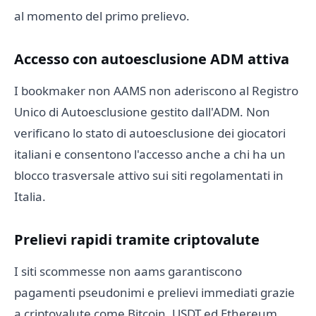
al momento del primo prelievo.
Accesso con autoesclusione ADM attiva
I bookmaker non AAMS non aderiscono al Registro
Unico di Autoesclusione gestito dall'ADM. Non
verificano lo stato di autoesclusione dei giocatori
italiani e consentono l'accesso anche a chi ha un
blocco trasversale attivo sui siti regolamentati in
Italia.
Prelievi rapidi tramite criptovalute
I siti scommesse non aams garantiscono
pagamenti pseudonimi e prelievi immediati grazie
a criptovalute come Bitcoin, USDT ed Ethereum,