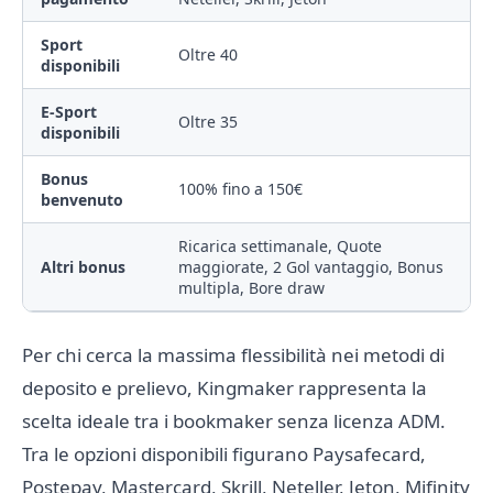
Sport
Oltre 40
disponibili
E-Sport
Oltre 35
disponibili
Bonus
100% fino a 150€
benvenuto
Ricarica settimanale, Quote
Altri bonus
maggiorate, 2 Gol vantaggio, Bonus
multipla, Bore draw
Per chi cerca la massima flessibilità nei metodi di
deposito e prelievo, Kingmaker rappresenta la
scelta ideale tra i bookmaker senza licenza ADM.
Tra le opzioni disponibili figurano Paysafecard,
Postepay, Mastercard, Skrill, Neteller, Jeton, Mifinity