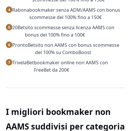
Rabona
bookmaker senza ADM/AAMS con bonus
scommesse del 100% fino a 150€
20Bet
sito scommesse senza licenza AAMS con
bonus del 100% fino a 100€
ProntoBet
sito non AAMS con bonus scommesse
del 100% su ComboBoost
TrivelaBet
bookmaker online non AAMS con
FreeBet da 200€
I migliori bookmaker non
AAMS suddivisi per categoria