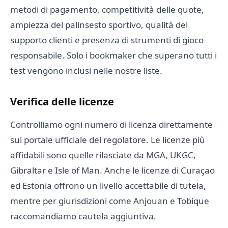
metodi di pagamento, competitività delle quote,
ampiezza del palinsesto sportivo, qualità del
supporto clienti e presenza di strumenti di gioco
responsabile. Solo i bookmaker che superano tutti i
test vengono inclusi nelle nostre liste.
Verifica delle licenze
Controlliamo ogni numero di licenza direttamente
sul portale ufficiale del regolatore. Le licenze più
affidabili sono quelle rilasciate da MGA, UKGC,
Gibraltar e Isle of Man. Anche le licenze di Curaçao
ed Estonia offrono un livello accettabile di tutela,
mentre per giurisdizioni come Anjouan e Tobique
raccomandiamo cautela aggiuntiva.