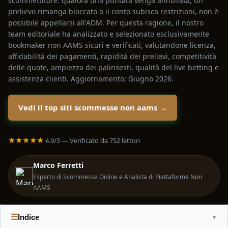
scommettitore: qualora una puntata venga annullata, un
prelievo rimanga bloccato o il conto subisca restrizioni, non è
possibile appellarsi all'ADM. Per questa ragione, il nostro
team editoriale ha analizzato e selezionato esclusivamente
bookmaker non AAMS sicuri e verificati, valutandone licenza,
affidabilità dei pagamenti, rapidità dei prelievi, competitività
delle quote, ampiezza dei palinsesti, qualità del live betting e
assistenza clienti. Aggiornamento: Giugno 2026.
Vedi il top siti scommesse non aams →
★★★★★
4.9/5 — Verificato da 752 lettori
Marco Ferretti
Esperto di Scommesse Online e Analista di Piattaforme Non
AAMS
☰
Indice
▼