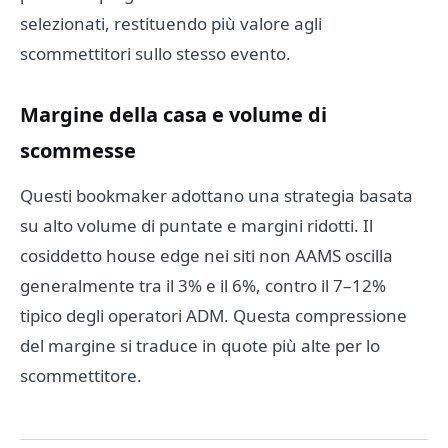
selezionati, restituendo più valore agli
scommettitori sullo stesso evento.
Margine della casa e volume di
scommesse
Questi bookmaker adottano una strategia basata
su alto volume di puntate e margini ridotti. Il
cosiddetto house edge nei siti non AAMS oscilla
generalmente tra il 3% e il 6%, contro il 7–12%
tipico degli operatori ADM. Questa compressione
del margine si traduce in quote più alte per lo
scommettitore.