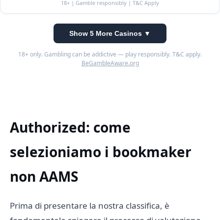
18+ | Gamble responsibly | T&C Apply
Show 5 More Casinos ▼
18+ only. Gambling can be addictive — play responsibly. T&C apply.
BeGambleAware.org
Authorized: come
selezioniamo i bookmaker
non AAMS
Prima di presentare la nostra classifica, è