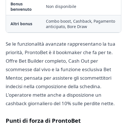
Bonus
Non disponibile
benvenuto
Combo boost, Cashback, Pagamento
Altri bonus
anticipato, Bore Draw
Se le funzionalità avanzate rappresentano la tua
priorità, ProntoBet è il bookmaker che fa per te.
Offre Bet Builder completo, Cash Out per
scommesse dal vivo e la funzione esclusiva Bet
Mentor, pensata per assistere gli scommettitori
indecisi nella composizione della schedina.
L'operatore mette anche a disposizione un
cashback giornaliero del 10% sulle perdite nette.
Punti di forza di ProntoBet