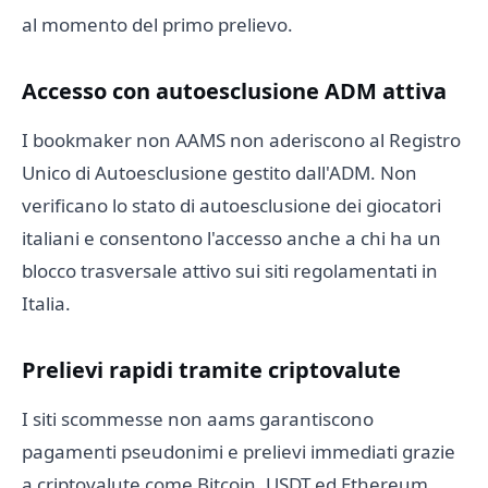
al momento del primo prelievo.
Accesso con autoesclusione ADM attiva
I bookmaker non AAMS non aderiscono al Registro
Unico di Autoesclusione gestito dall'ADM. Non
verificano lo stato di autoesclusione dei giocatori
italiani e consentono l'accesso anche a chi ha un
blocco trasversale attivo sui siti regolamentati in
Italia.
Prelievi rapidi tramite criptovalute
I siti scommesse non aams garantiscono
pagamenti pseudonimi e prelievi immediati grazie
a criptovalute come Bitcoin, USDT ed Ethereum,