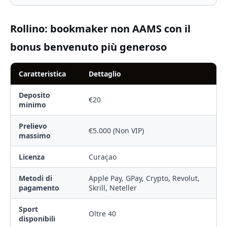
Rollino: bookmaker non AAMS con il
bonus benvenuto più generoso
Caratteristica
Dettaglio
Deposito
€20
minimo
Prelievo
€5.000 (Non VIP)
massimo
Licenza
Curaçao
Metodi di
Apple Pay, GPay, Crypto, Revolut,
pagamento
Skrill, Neteller
Sport
Oltre 40
disponibili