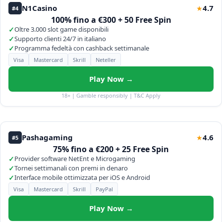
N1Casino
4.7
★
#4
100% fino a €300 + 50 Free Spin
✓
Oltre 3.000 slot game disponibili
✓
Supporto clienti 24/7 in italiano
✓
Programma fedeltà con cashback settimanale
Visa
Mastercard
Skrill
Neteller
Play Now →
18+ | Gamble responsibly | T&C Apply
Pashagaming
4.6
★
#5
75% fino a €200 + 25 Free Spin
✓
Provider software NetEnt e Microgaming
✓
Tornei settimanali con premi in denaro
✓
Interface mobile ottimizzata per iOS e Android
Visa
Mastercard
Skrill
PayPal
Play Now →