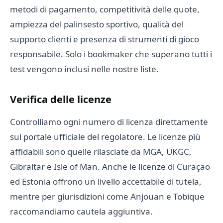
metodi di pagamento, competitività delle quote,
ampiezza del palinsesto sportivo, qualità del
supporto clienti e presenza di strumenti di gioco
responsabile. Solo i bookmaker che superano tutti i
test vengono inclusi nelle nostre liste.
Verifica delle licenze
Controlliamo ogni numero di licenza direttamente
sul portale ufficiale del regolatore. Le licenze più
affidabili sono quelle rilasciate da MGA, UKGC,
Gibraltar e Isle of Man. Anche le licenze di Curaçao
ed Estonia offrono un livello accettabile di tutela,
mentre per giurisdizioni come Anjouan e Tobique
raccomandiamo cautela aggiuntiva.