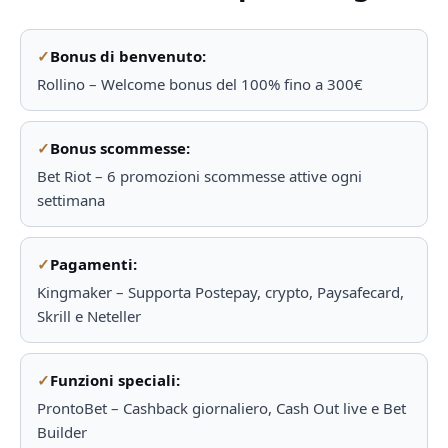
Bonus di benvenuto:
Rollino – Welcome bonus del 100% fino a 300€
Bonus scommesse:
Bet Riot – 6 promozioni scommesse attive ogni
settimana
Pagamenti:
Kingmaker – Supporta Postepay, crypto, Paysafecard,
Skrill e Neteller
Funzioni speciali:
ProntoBet – Cashback giornaliero, Cash Out live e Bet
Builder