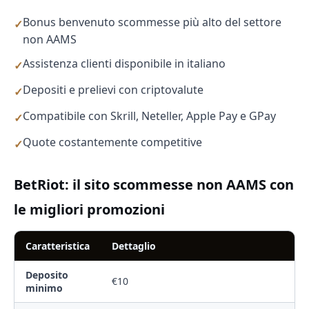
Bonus benvenuto scommesse più alto del settore
non AAMS
Assistenza clienti disponibile in italiano
Depositi e prelievi con criptovalute
Compatibile con Skrill, Neteller, Apple Pay e GPay
Quote costantemente competitive
BetRiot: il sito scommesse non AAMS con
le migliori promozioni
Caratteristica
Dettaglio
Deposito
€10
minimo