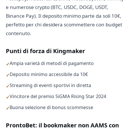
e numerose crypto (BTC, USDC, DOGE, USDT,
Binance Pay). Il deposito minimo parte da soli 10€,
perfetto per chi desidera scommettere con budget
contenuto.
Punti di forza di Kingmaker
Ampia varietà di metodi di pagamento
Deposito minimo accessibile da 10€
Streaming di eventi sportivi in diretta
Vincitore del premio SiGMA Rising Star 2024
Buona selezione di bonus scommesse
ProntoBet: il bookmaker non AAMS con