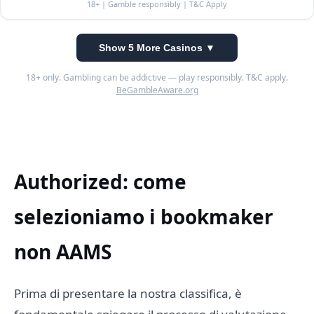
18+ | Gamble responsibly | T&C Apply
Show 5 More Casinos ▼
18+ only. Gambling can be addictive — play responsibly. T&C apply.
BeGambleAware.org
Authorized: come
selezioniamo i bookmaker
non AAMS
Prima di presentare la nostra classifica, è