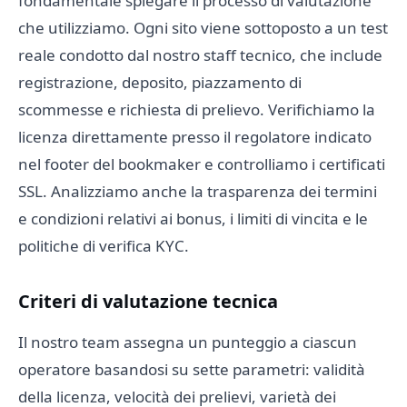
fondamentale spiegare il processo di valutazione
che utilizziamo. Ogni sito viene sottoposto a un test
reale condotto dal nostro staff tecnico, che include
registrazione, deposito, piazzamento di
scommesse e richiesta di prelievo. Verifichiamo la
licenza direttamente presso il regolatore indicato
nel footer del bookmaker e controlliamo i certificati
SSL. Analizziamo anche la trasparenza dei termini
e condizioni relativi ai bonus, i limiti di vincita e le
politiche di verifica KYC.
Criteri di valutazione tecnica
Il nostro team assegna un punteggio a ciascun
operatore basandosi su sette parametri: validità
della licenza, velocità dei prelievi, varietà dei