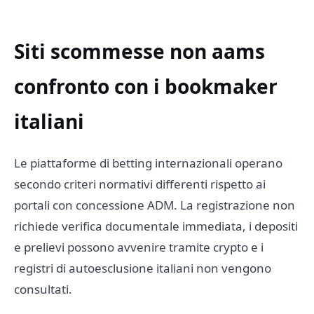
Siti scommesse non aams
confronto con i bookmaker
italiani
Le piattaforme di betting internazionali operano
secondo criteri normativi differenti rispetto ai
portali con concessione ADM. La registrazione non
richiede verifica documentale immediata, i depositi
e prelievi possono avvenire tramite crypto e i
registri di autoesclusione italiani non vengono
consultati.