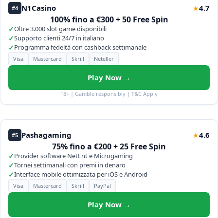
N1Casino
4.7
★
#4
100% fino a €300 + 50 Free Spin
✓
Oltre 3.000 slot game disponibili
✓
Supporto clienti 24/7 in italiano
✓
Programma fedeltà con cashback settimanale
Visa
Mastercard
Skrill
Neteller
Play Now →
18+ | Gamble responsibly | T&C Apply
Pashagaming
4.6
★
#5
75% fino a €200 + 25 Free Spin
✓
Provider software NetEnt e Microgaming
✓
Tornei settimanali con premi in denaro
✓
Interface mobile ottimizzata per iOS e Android
Visa
Mastercard
Skrill
PayPal
Play Now →