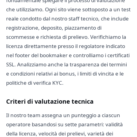
fondamentale spiegare il processo di valutazione
che utilizziamo. Ogni sito viene sottoposto a un test
reale condotto dal nostro staff tecnico, che include
registrazione, deposito, piazzamento di
scommesse e richiesta di prelievo. Verifichiamo la
licenza direttamente presso il regolatore indicato
nel footer del bookmaker e controlliamo i certificati
SSL. Analizziamo anche la trasparenza dei termini
e condizioni relativi ai bonus, i limiti di vincita e le
politiche di verifica KYC.
Criteri di valutazione tecnica
Il nostro team assegna un punteggio a ciascun
operatore basandosi su sette parametri: validità
della licenza, velocità dei prelievi, varietà dei