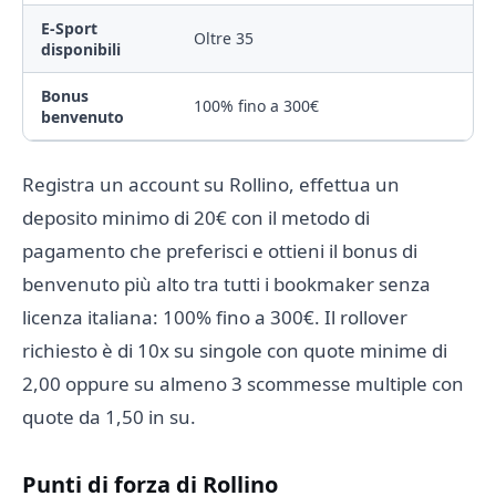
E-Sport
Oltre 35
disponibili
Bonus
100% fino a 300€
benvenuto
Registra un account su Rollino, effettua un
deposito minimo di 20€ con il metodo di
pagamento che preferisci e ottieni il bonus di
benvenuto più alto tra tutti i bookmaker senza
licenza italiana: 100% fino a 300€. Il rollover
richiesto è di 10x su singole con quote minime di
2,00 oppure su almeno 3 scommesse multiple con
quote da 1,50 in su.
Punti di forza di Rollino