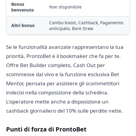
Bonus
Non disponibile
benvenuto
Combo boost, Cashback, Pagamento
Altri bonus
anticipato, Bore Draw
Se le funzionalità avanzate rappresentano la tua
priorità, ProntoBet è il bookmaker che fa per te.
Offre Bet Builder completo, Cash Out per
scommesse dal vivo e la funzione esclusiva Bet
Mentor, pensata per assistere gli scommettitori
indecisi nella composizione della schedina.
L'operatore mette anche a disposizione un
cashback giornaliero del 10% sulle perdite nette.
Punti di forza di ProntoBet