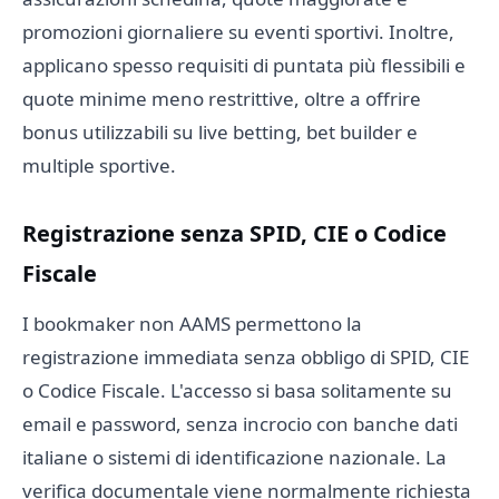
promozioni giornaliere su eventi sportivi. Inoltre,
applicano spesso requisiti di puntata più flessibili e
quote minime meno restrittive, oltre a offrire
bonus utilizzabili su live betting, bet builder e
multiple sportive.
Registrazione senza SPID, CIE o Codice
Fiscale
I bookmaker non AAMS permettono la
registrazione immediata senza obbligo di SPID, CIE
o Codice Fiscale. L'accesso si basa solitamente su
email e password, senza incrocio con banche dati
italiane o sistemi di identificazione nazionale. La
verifica documentale viene normalmente richiesta