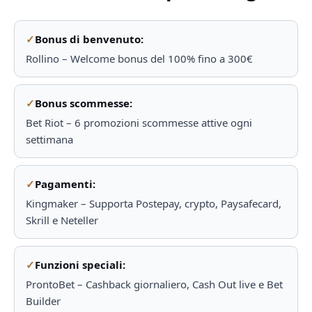
Bonus di benvenuto:
Rollino – Welcome bonus del 100% fino a 300€
Bonus scommesse:
Bet Riot – 6 promozioni scommesse attive ogni
settimana
Pagamenti:
Kingmaker – Supporta Postepay, crypto, Paysafecard,
Skrill e Neteller
Funzioni speciali:
ProntoBet – Cashback giornaliero, Cash Out live e Bet
Builder