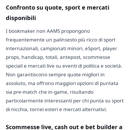
Confronto su quote, sport e mercati
disponibili
I bookmaker non AAMS propongono
frequentemente un palinsesto più ricco di sport
internazionali, campionati minori, eSport, player
props, handicap, totali, antepost, scommesse
speciali e mercati live su eventi di politica e società.
Non garantiscono sempre quote migliori in
assoluto, ma offrono maggiori opzioni di puntata
sia pre-match che in-game, risultando
particolarmente interessanti per chi punta su sport
di nicchia, tornei esteri e mercati alternativi.
Scommesse live, cash out e bet builder a