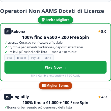
Operatori Non AAMS Dotati di Licenze
🏆 Scelta Migliore
Rabona
5.0
★
#1
100% fino a €500 + 200 Free Spin
✓
Licenza Curaçao verificata e affidabile
✓
Crypto e pagamenti tradizionali, depositi istantanei
✓
Prelievi più veloci della lista — media ~18 minuti
Visa
Bitcoin
PayPal
Skrill
Play Now →
18+ | Gamble responsibly | T&C Apply
🎰 Miglior Bonus
King Billy
4.9
★
#2
100% fino a €1.000 + 100 Free Spin
✓
Bonus di benvenuto più generoso della lista