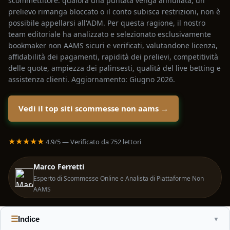
scommettitore: qualora una puntata venga annullata, un
prelievo rimanga bloccato o il conto subisca restrizioni, non è
possibile appellarsi all'ADM. Per questa ragione, il nostro
team editoriale ha analizzato e selezionato esclusivamente
bookmaker non AAMS sicuri e verificati, valutandone licenza,
affidabilità dei pagamenti, rapidità dei prelievi, competitività
delle quote, ampiezza dei palinsesti, qualità del live betting e
assistenza clienti. Aggiornamento: Giugno 2026.
Vedi il top siti scommesse non aams →
★★★★★
4.9/5 — Verificato da 752 lettori
Marco Ferretti
Esperto di Scommesse Online e Analista di Piattaforme Non
AAMS
☰
Indice
▼