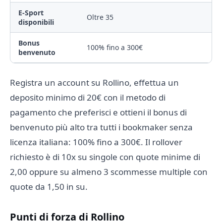
E-Sport
Oltre 35
disponibili
Bonus
100% fino a 300€
benvenuto
Registra un account su Rollino, effettua un
deposito minimo di 20€ con il metodo di
pagamento che preferisci e ottieni il bonus di
benvenuto più alto tra tutti i bookmaker senza
licenza italiana: 100% fino a 300€. Il rollover
richiesto è di 10x su singole con quote minime di
2,00 oppure su almeno 3 scommesse multiple con
quote da 1,50 in su.
Punti di forza di Rollino