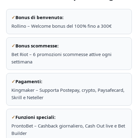
Bonus di benvenuto:
Rollino – Welcome bonus del 100% fino a 300€
Bonus scommesse:
Bet Riot – 6 promozioni scommesse attive ogni
settimana
Pagamenti:
Kingmaker – Supporta Postepay, crypto, Paysafecard,
Skrill e Neteller
Funzioni speciali:
ProntoBet – Cashback giornaliero, Cash Out live e Bet
Builder