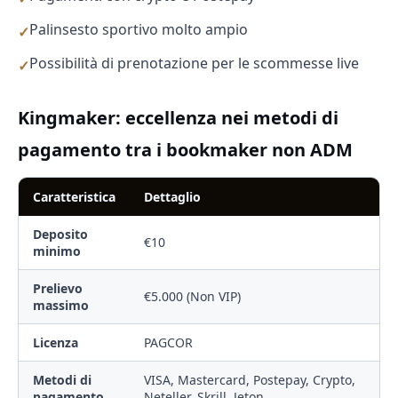
Palinsesto sportivo molto ampio
Possibilità di prenotazione per le scommesse live
Kingmaker: eccellenza nei metodi di
pagamento tra i bookmaker non ADM
Caratteristica
Dettaglio
Deposito
€10
minimo
Prelievo
€5.000 (Non VIP)
massimo
Licenza
PAGCOR
Metodi di
VISA, Mastercard, Postepay, Crypto,
pagamento
Neteller, Skrill, Jeton