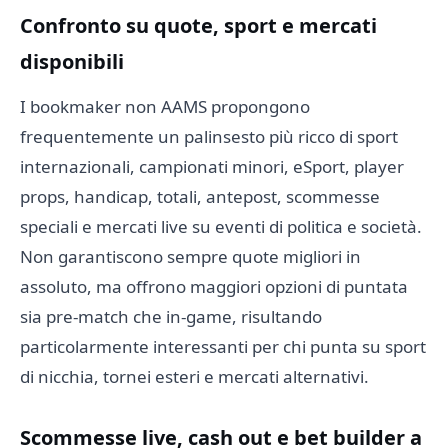
Confronto su quote, sport e mercati
disponibili
I bookmaker non AAMS propongono
frequentemente un palinsesto più ricco di sport
internazionali, campionati minori, eSport, player
props, handicap, totali, antepost, scommesse
speciali e mercati live su eventi di politica e società.
Non garantiscono sempre quote migliori in
assoluto, ma offrono maggiori opzioni di puntata
sia pre-match che in-game, risultando
particolarmente interessanti per chi punta su sport
di nicchia, tornei esteri e mercati alternativi.
Scommesse live, cash out e bet builder a