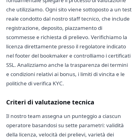
fondamentale spiegare il processo di valutazione
che utilizziamo. Ogni sito viene sottoposto a un test
reale condotto dal nostro staff tecnico, che include
registrazione, deposito, piazzamento di
scommesse e richiesta di prelievo. Verifichiamo la
licenza direttamente presso il regolatore indicato
nel footer del bookmaker e controlliamo i certificati
SSL. Analizziamo anche la trasparenza dei termini
e condizioni relativi ai bonus, i limiti di vincita e le
politiche di verifica KYC.
Criteri di valutazione tecnica
Il nostro team assegna un punteggio a ciascun
operatore basandosi su sette parametri: validità
della licenza, velocità dei prelievi, varietà dei