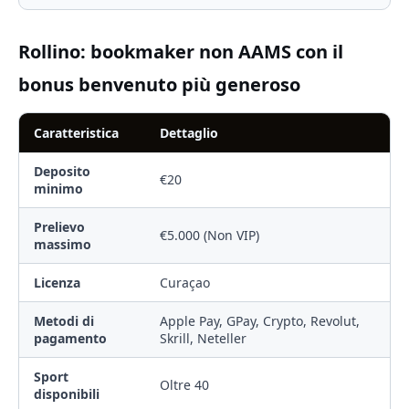
Rollino: bookmaker non AAMS con il
bonus benvenuto più generoso
Caratteristica
Dettaglio
Deposito
€20
minimo
Prelievo
€5.000 (Non VIP)
massimo
Licenza
Curaçao
Metodi di
Apple Pay, GPay, Crypto, Revolut,
pagamento
Skrill, Neteller
Sport
Oltre 40
disponibili