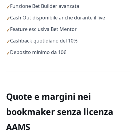
Funzione Bet Builder avanzata
Cash Out disponibile anche durante il live
Feature esclusiva Bet Mentor
Cashback quotidiano del 10%
Deposito minimo da 10€
Quote e margini nei
bookmaker senza licenza
AAMS