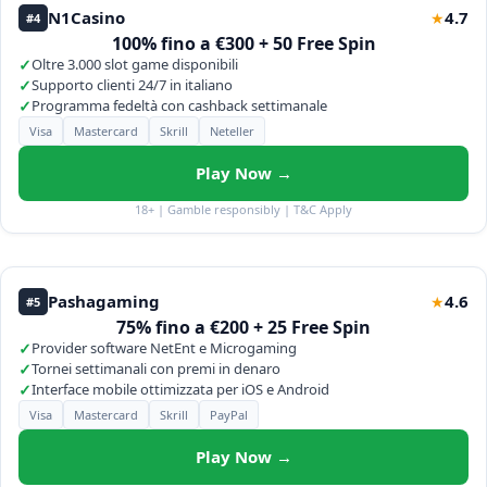
N1Casino
4.7
★
#4
100% fino a €300 + 50 Free Spin
✓
Oltre 3.000 slot game disponibili
✓
Supporto clienti 24/7 in italiano
✓
Programma fedeltà con cashback settimanale
Visa
Mastercard
Skrill
Neteller
Play Now →
18+ | Gamble responsibly | T&C Apply
Pashagaming
4.6
★
#5
75% fino a €200 + 25 Free Spin
✓
Provider software NetEnt e Microgaming
✓
Tornei settimanali con premi in denaro
✓
Interface mobile ottimizzata per iOS e Android
Visa
Mastercard
Skrill
PayPal
Play Now →