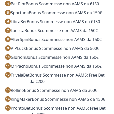
Bet Riot
Bonus Scommesse non AAMS da €150
Sportuna
Bonus Scommesse non AAMS da 150€
LibraBet
Bonus Scommesse non AAMS da €150
Lanista
Bonus Scommesse non AAMS da 150€
AlterSpin
Bonus Scommesse non AAMS da 150€
VIPLuck
Bonus Scommesse non AAMS da 500€
Glorion
Bonus Scommesse non AAMS da 150€
MrPacho
Bonus Scommesse non AAMS da 150€
TrivelaBet
Bonus Scommesse non AAMS: Free Bet
da €200
Rollino
Bonus Scommesse non AAMS da 300€
KingMaker
Bonus Scommesse non AAMS da 150€
ProntoBet
Bonus Scommesse non AAMS: Free Bet