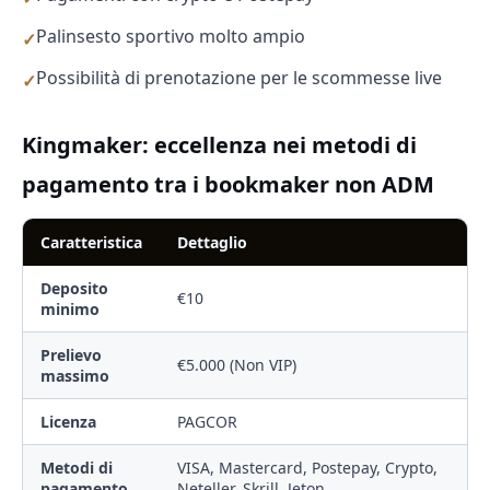
Palinsesto sportivo molto ampio
Possibilità di prenotazione per le scommesse live
Kingmaker: eccellenza nei metodi di
pagamento tra i bookmaker non ADM
Caratteristica
Dettaglio
Deposito
€10
minimo
Prelievo
€5.000 (Non VIP)
massimo
Licenza
PAGCOR
Metodi di
VISA, Mastercard, Postepay, Crypto,
pagamento
Neteller, Skrill, Jeton