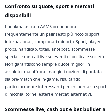
Confronto su quote, sport e mercati
disponibili
I bookmaker non AAMS propongono
frequentemente un palinsesto più ricco di sport
internazionali, campionati minori, eSport, player
props, handicap, totali, antepost, scommesse
speciali e mercati live su eventi di politica e società.
Non garantiscono sempre quote migliori in
assoluto, ma offrono maggiori opzioni di puntata
sia pre-match che in-game, risultando
particolarmente interessanti per chi punta su sport
di nicchia, tornei esteri e mercati alternativi.
Scommesse live, cash out e bet builder a