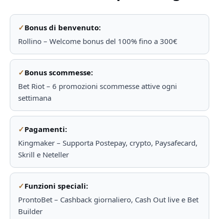
Bonus di benvenuto:
Rollino – Welcome bonus del 100% fino a 300€
Bonus scommesse:
Bet Riot – 6 promozioni scommesse attive ogni
settimana
Pagamenti:
Kingmaker – Supporta Postepay, crypto, Paysafecard,
Skrill e Neteller
Funzioni speciali:
ProntoBet – Cashback giornaliero, Cash Out live e Bet
Builder