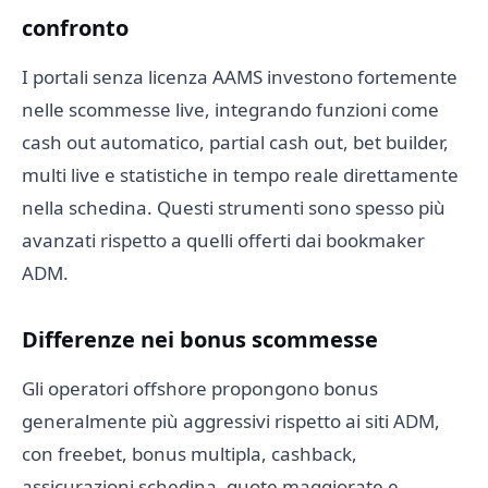
confronto
I portali senza licenza AAMS investono fortemente
nelle scommesse live, integrando funzioni come
cash out automatico, partial cash out, bet builder,
multi live e statistiche in tempo reale direttamente
nella schedina. Questi strumenti sono spesso più
avanzati rispetto a quelli offerti dai bookmaker
ADM.
Differenze nei bonus scommesse
Gli operatori offshore propongono bonus
generalmente più aggressivi rispetto ai siti ADM,
con freebet, bonus multipla, cashback,
assicurazioni schedina, quote maggiorate e