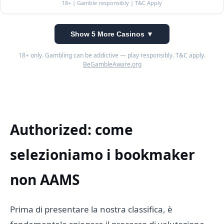
18+ | Gamble responsibly | T&C Apply
Show 5 More Casinos ▼
18+ only. Gambling can be addictive — play responsibly. T&C apply.
BeGambleAware.org
Authorized: come
selezioniamo i bookmaker
non AAMS
Prima di presentare la nostra classifica, è