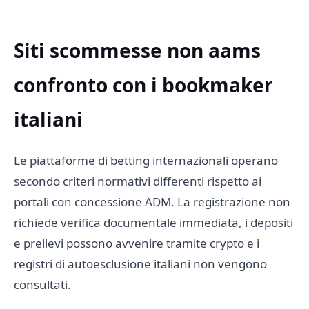
Siti scommesse non aams
confronto con i bookmaker
italiani
Le piattaforme di betting internazionali operano
secondo criteri normativi differenti rispetto ai
portali con concessione ADM. La registrazione non
richiede verifica documentale immediata, i depositi
e prelievi possono avvenire tramite crypto e i
registri di autoesclusione italiani non vengono
consultati.