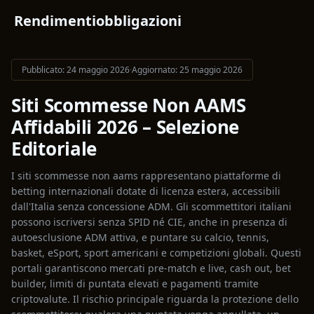
Rendimentiobbligazioni
Pubblicato: 24 maggio 2026
·
Aggiornato: 25 maggio 2026
Siti Scommesse Non AAMS
Affidabili 2026 – Selezione
Editoriale
I siti scommesse non aams rappresentano piattaforme di
betting internazionali dotate di licenza estera, accessibili
dall'Italia senza concessione ADM. Gli scommettitori italiani
possono iscriversi senza SPID né CIE, anche in presenza di
autoesclusione ADM attiva, e puntare su calcio, tennis,
basket, eSport, sport americani e competizioni globali. Questi
portali garantiscono mercati pre-match e live, cash out, bet
builder, limiti di puntata elevati e pagamenti tramite
criptovalute. Il rischio principale riguarda la protezione dello