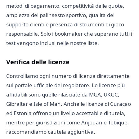
metodi di pagamento, competitività delle quote,
ampiezza del palinsesto sportivo, qualità del
supporto clienti e presenza di strumenti di gioco
responsabile. Solo i bookmaker che superano tutti i
test vengono inclusi nelle nostre liste.
Verifica delle licenze
Controlliamo ogni numero di licenza direttamente
sul portale ufficiale del regolatore. Le licenze più
affidabili sono quelle rilasciate da MGA, UKGC,
Gibraltar e Isle of Man. Anche le licenze di Curaçao
ed Estonia offrono un livello accettabile di tutela,
mentre per giurisdizioni come Anjouan e Tobique
raccomandiamo cautela aggiuntiva.