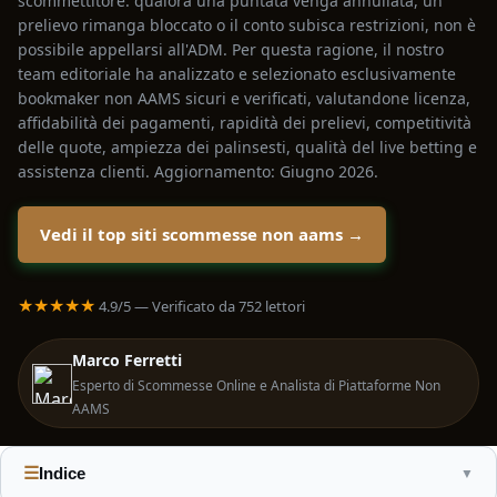
scommettitore: qualora una puntata venga annullata, un
prelievo rimanga bloccato o il conto subisca restrizioni, non è
possibile appellarsi all'ADM. Per questa ragione, il nostro
team editoriale ha analizzato e selezionato esclusivamente
bookmaker non AAMS sicuri e verificati, valutandone licenza,
affidabilità dei pagamenti, rapidità dei prelievi, competitività
delle quote, ampiezza dei palinsesti, qualità del live betting e
assistenza clienti. Aggiornamento: Giugno 2026.
Vedi il top siti scommesse non aams →
★★★★★
4.9/5 — Verificato da 752 lettori
Marco Ferretti
Esperto di Scommesse Online e Analista di Piattaforme Non
AAMS
☰
Indice
▼