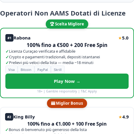
Operatori Non AAMS Dotati di Licenze
🏆 Scelta Migliore
Rabona
5.0
★
#1
100% fino a €500 + 200 Free Spin
✓
Licenza Curaçao verificata e affidabile
✓
Crypto e pagamenti tradizionali, depositi istantanei
✓
Prelievi più veloci della lista — media ~18 minuti
Visa
Bitcoin
PayPal
Skrill
Play Now →
18+ | Gamble responsibly | T&C Apply
🎰 Miglior Bonus
King Billy
4.9
★
#2
100% fino a €1.000 + 100 Free Spin
✓
Bonus di benvenuto più generoso della lista