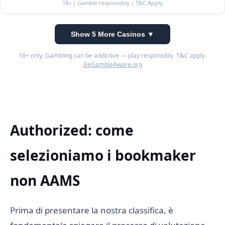
18+ | Gamble responsibly | T&C Apply
Show 5 More Casinos ▼
18+ only. Gambling can be addictive — play responsibly. T&C apply.
BeGambleAware.org
Authorized: come
selezioniamo i bookmaker
non AAMS
Prima di presentare la nostra classifica, è