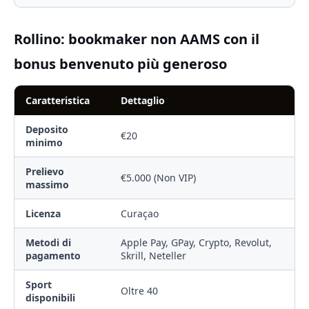
Rollino: bookmaker non AAMS con il
bonus benvenuto più generoso
Caratteristica
Dettaglio
Deposito
€20
minimo
Prelievo
€5.000 (Non VIP)
massimo
Licenza
Curaçao
Metodi di
Apple Pay, GPay, Crypto, Revolut,
pagamento
Skrill, Neteller
Sport
Oltre 40
disponibili