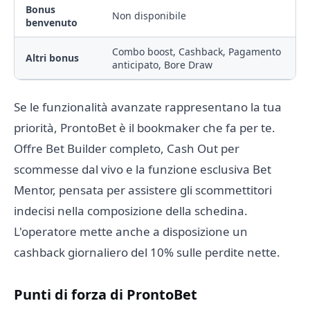
Bonus
Non disponibile
benvenuto
Combo boost, Cashback, Pagamento
Altri bonus
anticipato, Bore Draw
Se le funzionalità avanzate rappresentano la tua
priorità, ProntoBet è il bookmaker che fa per te.
Offre Bet Builder completo, Cash Out per
scommesse dal vivo e la funzione esclusiva Bet
Mentor, pensata per assistere gli scommettitori
indecisi nella composizione della schedina.
L'operatore mette anche a disposizione un
cashback giornaliero del 10% sulle perdite nette.
Punti di forza di ProntoBet