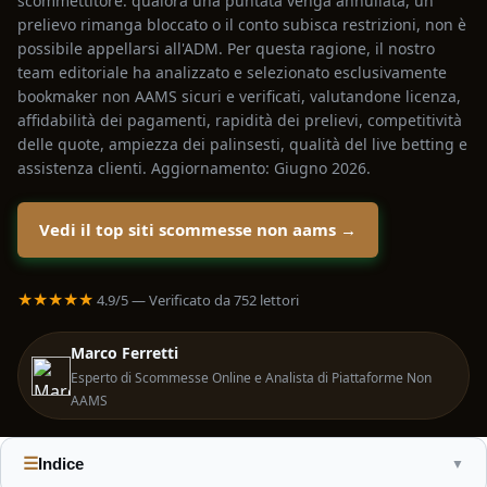
scommettitore: qualora una puntata venga annullata, un
prelievo rimanga bloccato o il conto subisca restrizioni, non è
possibile appellarsi all'ADM. Per questa ragione, il nostro
team editoriale ha analizzato e selezionato esclusivamente
bookmaker non AAMS sicuri e verificati, valutandone licenza,
affidabilità dei pagamenti, rapidità dei prelievi, competitività
delle quote, ampiezza dei palinsesti, qualità del live betting e
assistenza clienti. Aggiornamento: Giugno 2026.
Vedi il top siti scommesse non aams →
★★★★★
4.9/5 — Verificato da 752 lettori
Marco Ferretti
Esperto di Scommesse Online e Analista di Piattaforme Non
AAMS
☰
Indice
▼