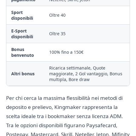
Sport
Oltre 40
disponibili
E-Sport
Oltre 35
disponibili
Bonus
100% fino a 150€
benvenuto
Ricarica settimanale, Quote
Altri bonus
maggiorate, 2 Gol vantaggio, Bonus
multipla, Bore draw
Per chi cerca la massima flessibilità nei metodi di
deposito e prelievo, Kingmaker rappresenta la
scelta ideale tra i bookmaker senza licenza ADM.
Tra le opzioni disponibili figurano Paysafecard,
Postepay, Mastercard, Skrill, Neteller, Jeton, Mifinity