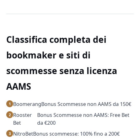
Classifica completa dei
bookmaker e siti di
scommesse senza licenza
AAMS
Boomerang
Bonus Scommesse non AAMS da 150€
Rooster
Bonus Scommesse non AAMS: Free Bet
Bet
da €200
NitroBet
Bonus scommesse: 100% fino a 200€