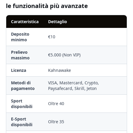
le funzionalità più avanzate
Caratteristica
Dettaglio
Deposito
€10
minimo
Prelievo
€5.000 (Non VIP)
massimo
Licenza
Kahnawake
Metodi di
VISA, Mastercard, Crypto,
pagamento
Paysafecard, Skrill, Jeton
Sport
Oltre 40
disponibili
E-Sport
Oltre 35
disponibili