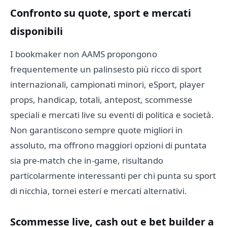
Confronto su quote, sport e mercati
disponibili
I bookmaker non AAMS propongono
frequentemente un palinsesto più ricco di sport
internazionali, campionati minori, eSport, player
props, handicap, totali, antepost, scommesse
speciali e mercati live su eventi di politica e società.
Non garantiscono sempre quote migliori in
assoluto, ma offrono maggiori opzioni di puntata
sia pre-match che in-game, risultando
particolarmente interessanti per chi punta su sport
di nicchia, tornei esteri e mercati alternativi.
Scommesse live, cash out e bet builder a