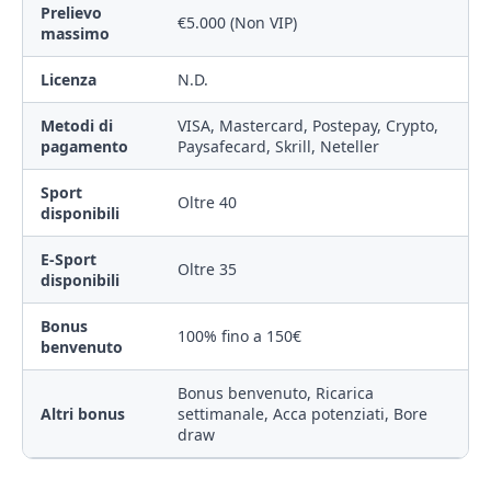
Prelievo
€5.000 (Non VIP)
massimo
Licenza
N.D.
Metodi di
VISA, Mastercard, Postepay, Crypto,
pagamento
Paysafecard, Skrill, Neteller
Sport
Oltre 40
disponibili
E-Sport
Oltre 35
disponibili
Bonus
100% fino a 150€
benvenuto
Bonus benvenuto, Ricarica
Altri bonus
settimanale, Acca potenziati, Bore
draw