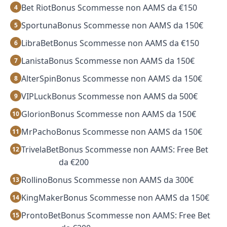
Bet Riot
Bonus Scommesse non AAMS da €150
Sportuna
Bonus Scommesse non AAMS da 150€
LibraBet
Bonus Scommesse non AAMS da €150
Lanista
Bonus Scommesse non AAMS da 150€
AlterSpin
Bonus Scommesse non AAMS da 150€
VIPLuck
Bonus Scommesse non AAMS da 500€
Glorion
Bonus Scommesse non AAMS da 150€
MrPacho
Bonus Scommesse non AAMS da 150€
TrivelaBet
Bonus Scommesse non AAMS: Free Bet
da €200
Rollino
Bonus Scommesse non AAMS da 300€
KingMaker
Bonus Scommesse non AAMS da 150€
ProntoBet
Bonus Scommesse non AAMS: Free Bet