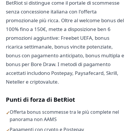
BetRiot si distingue come il portale di scommesse
senza concessione italiana con l'offerta
promozionale più ricca. Oltre al welcome bonus del
100% fino a 150€, mette a disposizione ben 6
promozioni aggiuntive: Freebet UEFA, bonus
ricarica settimanale, bonus vincite potenziate,
bonus con pagamento anticipato, bonus multipla e
bonus per Bore Draw. I metodi di pagamento
accettati includono Postepay, Paysafecard, Skrill,
Neteller e criptovalute.
Punti di forza di BetRiot
Offerta bonus scommesse tra le più complete nel
panorama non AAMS
Pagamenti con crypto e Postepay