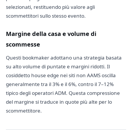
selezionati, restituendo più valore agli
scommettitori sullo stesso evento.
Margine della casa e volume di
scommesse
Questi bookmaker adottano una strategia basata
su alto volume di puntate e margini ridotti. Il
cosiddetto house edge nei siti non AAMS oscilla
generalmente tra il 3% e il 6%, contro il 7–12%
tipico degli operatori ADM. Questa compressione
del margine si traduce in quote più alte per lo
scommettitore.