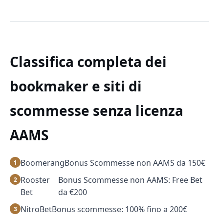
Classifica completa dei
bookmaker e siti di
scommesse senza licenza
AAMS
Boomerang
Bonus Scommesse non AAMS da 150€
Rooster
Bonus Scommesse non AAMS: Free Bet
Bet
da €200
NitroBet
Bonus scommesse: 100% fino a 200€