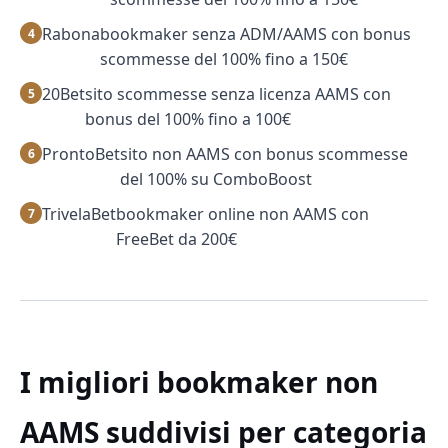
Rabona
bookmaker senza ADM/AAMS con bonus
scommesse del 100% fino a 150€
20Bet
sito scommesse senza licenza AAMS con
bonus del 100% fino a 100€
ProntoBet
sito non AAMS con bonus scommesse
del 100% su ComboBoost
TrivelaBet
bookmaker online non AAMS con
FreeBet da 200€
I migliori bookmaker non
AAMS suddivisi per categoria