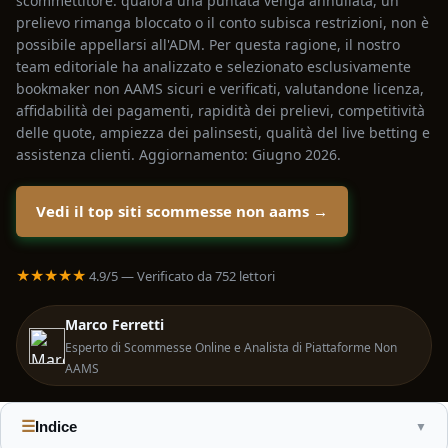
scommettitore: qualora una puntata venga annullata, un
prelievo rimanga bloccato o il conto subisca restrizioni, non è
possibile appellarsi all'ADM. Per questa ragione, il nostro
team editoriale ha analizzato e selezionato esclusivamente
bookmaker non AAMS sicuri e verificati, valutandone licenza,
affidabilità dei pagamenti, rapidità dei prelievi, competitività
delle quote, ampiezza dei palinsesti, qualità del live betting e
assistenza clienti. Aggiornamento: Giugno 2026.
Vedi il top siti scommesse non aams →
★★★★★
4.9/5 — Verificato da 752 lettori
Marco Ferretti
Esperto di Scommesse Online e Analista di Piattaforme Non
AAMS
☰
Indice
▼