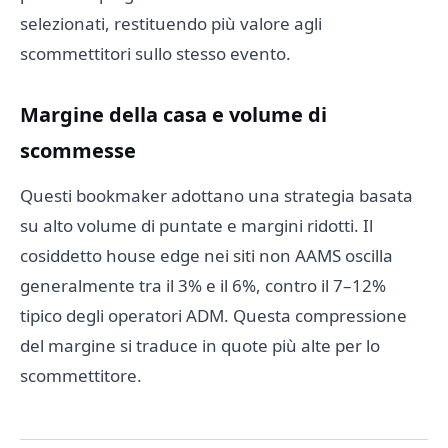
selezionati, restituendo più valore agli
scommettitori sullo stesso evento.
Margine della casa e volume di
scommesse
Questi bookmaker adottano una strategia basata
su alto volume di puntate e margini ridotti. Il
cosiddetto house edge nei siti non AAMS oscilla
generalmente tra il 3% e il 6%, contro il 7–12%
tipico degli operatori ADM. Questa compressione
del margine si traduce in quote più alte per lo
scommettitore.