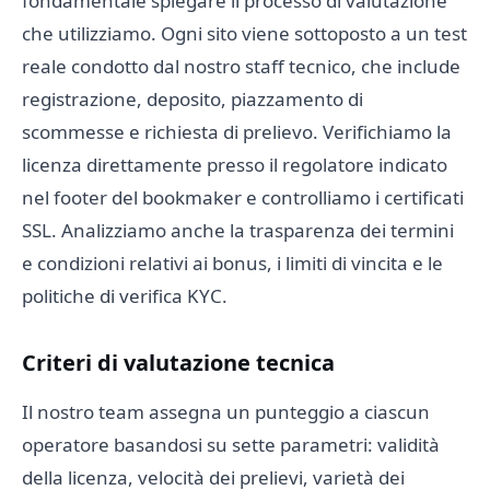
fondamentale spiegare il processo di valutazione
che utilizziamo. Ogni sito viene sottoposto a un test
reale condotto dal nostro staff tecnico, che include
registrazione, deposito, piazzamento di
scommesse e richiesta di prelievo. Verifichiamo la
licenza direttamente presso il regolatore indicato
nel footer del bookmaker e controlliamo i certificati
SSL. Analizziamo anche la trasparenza dei termini
e condizioni relativi ai bonus, i limiti di vincita e le
politiche di verifica KYC.
Criteri di valutazione tecnica
Il nostro team assegna un punteggio a ciascun
operatore basandosi su sette parametri: validità
della licenza, velocità dei prelievi, varietà dei