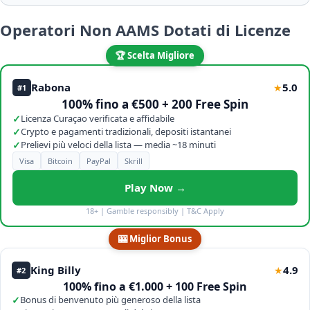
Operatori Non AAMS Dotati di Licenze
🏆 Scelta Migliore
Rabona
5.0
★
#1
100% fino a €500 + 200 Free Spin
✓
Licenza Curaçao verificata e affidabile
✓
Crypto e pagamenti tradizionali, depositi istantanei
✓
Prelievi più veloci della lista — media ~18 minuti
Visa
Bitcoin
PayPal
Skrill
Play Now →
18+ | Gamble responsibly | T&C Apply
🎰 Miglior Bonus
King Billy
4.9
★
#2
100% fino a €1.000 + 100 Free Spin
✓
Bonus di benvenuto più generoso della lista