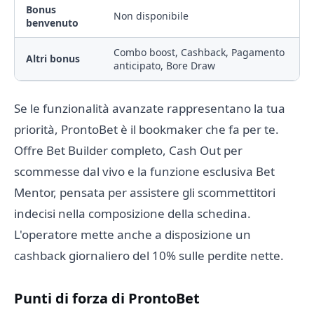
Bonus
Non disponibile
benvenuto
Combo boost, Cashback, Pagamento
Altri bonus
anticipato, Bore Draw
Se le funzionalità avanzate rappresentano la tua
priorità, ProntoBet è il bookmaker che fa per te.
Offre Bet Builder completo, Cash Out per
scommesse dal vivo e la funzione esclusiva Bet
Mentor, pensata per assistere gli scommettitori
indecisi nella composizione della schedina.
L'operatore mette anche a disposizione un
cashback giornaliero del 10% sulle perdite nette.
Punti di forza di ProntoBet