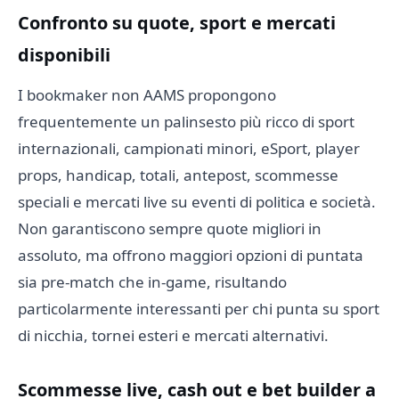
Confronto su quote, sport e mercati
disponibili
I bookmaker non AAMS propongono
frequentemente un palinsesto più ricco di sport
internazionali, campionati minori, eSport, player
props, handicap, totali, antepost, scommesse
speciali e mercati live su eventi di politica e società.
Non garantiscono sempre quote migliori in
assoluto, ma offrono maggiori opzioni di puntata
sia pre-match che in-game, risultando
particolarmente interessanti per chi punta su sport
di nicchia, tornei esteri e mercati alternativi.
Scommesse live, cash out e bet builder a