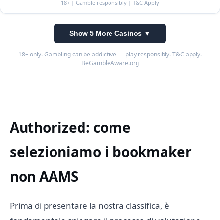
18+ | Gamble responsibly | T&C Apply
Show 5 More Casinos ▼
18+ only. Gambling can be addictive — play responsibly. T&C apply.
BeGambleAware.org
Authorized: come
selezioniamo i bookmaker
non AAMS
Prima di presentare la nostra classifica, è