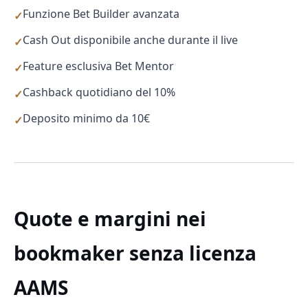
Funzione Bet Builder avanzata
Cash Out disponibile anche durante il live
Feature esclusiva Bet Mentor
Cashback quotidiano del 10%
Deposito minimo da 10€
Quote e margini nei
bookmaker senza licenza
AAMS