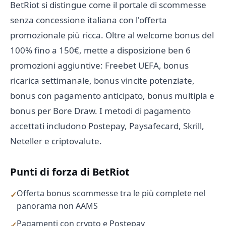
BetRiot si distingue come il portale di scommesse
senza concessione italiana con l'offerta
promozionale più ricca. Oltre al welcome bonus del
100% fino a 150€, mette a disposizione ben 6
promozioni aggiuntive: Freebet UEFA, bonus
ricarica settimanale, bonus vincite potenziate,
bonus con pagamento anticipato, bonus multipla e
bonus per Bore Draw. I metodi di pagamento
accettati includono Postepay, Paysafecard, Skrill,
Neteller e criptovalute.
Punti di forza di BetRiot
Offerta bonus scommesse tra le più complete nel
panorama non AAMS
Pagamenti con crypto e Postepay