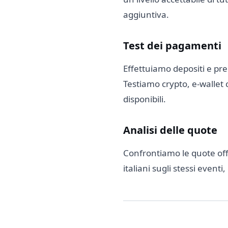
aggiuntiva.
Test dei pagamenti
Effettuiamo depositi e pre
Testiamo crypto, e-wallet 
disponibili.
Analisi delle quote
Confrontiamo le quote of
italiani sugli stessi event