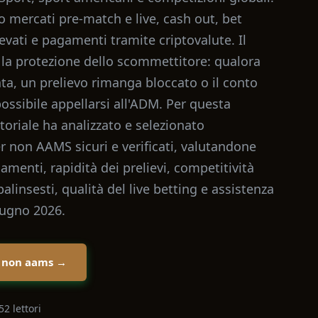
o mercati pre-match e live, cash out, bet
levati e pagamenti tramite criptovalute. Il
a la protezione dello scommettitore: qualora
a, un prelievo rimanga bloccato o il conto
possibile appellarsi all'ADM. Per questa
toriale ha analizzato e selezionato
non AAMS sicuri e verificati, valutandone
gamenti, rapidità dei prelievi, competitività
alinsesti, qualità del live betting e assistenza
iugno 2026.
e non aams →
2 lettori