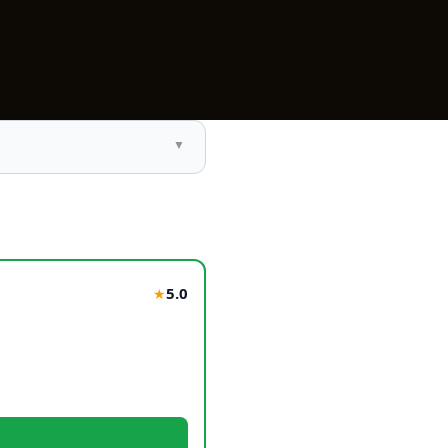
▼
5.0
★