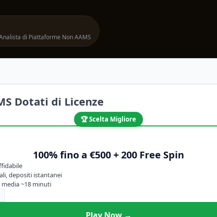
Analista di Piattaforme Non AAMS
S Dotati di Licenze
🏆 Scelta Migliore
100% fino a €500 + 200 Free Spin
ffidabile
i, depositi istantanei
 — media ~18 minuti
Play Now →