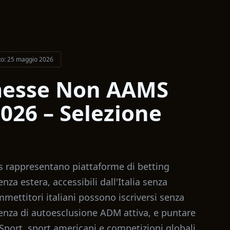
to: 25 maggio 2026
messe Non AAMS
2026 – Selezione
 rappresentano piattaforme di betting
enza estera, accessibili dall'Italia senza
ettitori italiani possono iscriversi senza
enza di autoesclusione ADM attiva, e puntare
eSport, sport americani e competizioni globali.