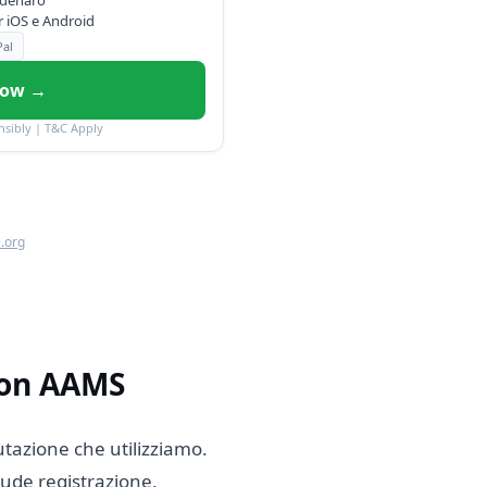
 denaro
r iOS e Android
Pal
Now →
nsibly | T&C Apply
.org
non AAMS
utazione che utilizziamo.
lude registrazione,