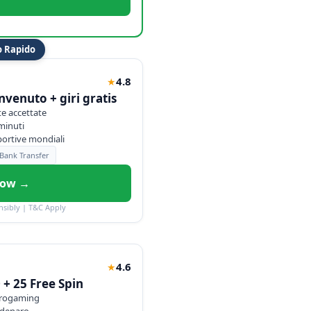
o Rapido
4.8
★
venuto + giri gratis
te accettate
 minuti
ortive mondiali
Bank Transfer
Now →
nsibly | T&C Apply
4.6
★
 + 25 Free Spin
crogaming