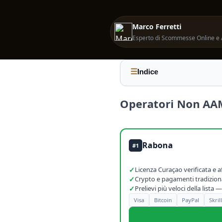
Marco Ferretti
Esperto di Scommesse Online e 
☰
Indice
Operatori Non AAM
Rabona
#1
✓
Licenza Curaçao verificata e a
✓
Crypto e pagamenti tradizional
✓
Prelievi più veloci della lista
Visa
Bitcoin
PayPal
Skrill