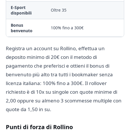
E-Sport
Oltre 35
disponibili
Bonus
100% fino a 300€
benvenuto
Registra un account su Rollino, effettua un
deposito minimo di 20€ con il metodo di
pagamento che preferisci e ottieni il bonus di
benvenuto più alto tra tutti i bookmaker senza
licenza italiana: 100% fino a 300€. Il rollover
richiesto è di 10x su singole con quote minime di
2,00 oppure su almeno 3 scommesse multiple con
quote da 1,50 in su.
Punti di forza di Rollino