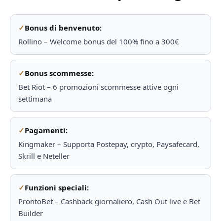
Bonus di benvenuto:
Rollino – Welcome bonus del 100% fino a 300€
Bonus scommesse:
Bet Riot – 6 promozioni scommesse attive ogni
settimana
Pagamenti:
Kingmaker – Supporta Postepay, crypto, Paysafecard,
Skrill e Neteller
Funzioni speciali:
ProntoBet – Cashback giornaliero, Cash Out live e Bet
Builder