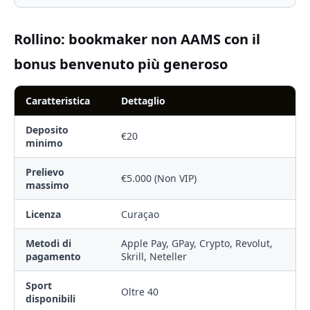
Rollino: bookmaker non AAMS con il
bonus benvenuto più generoso
Caratteristica
Dettaglio
Deposito
€20
minimo
Prelievo
€5.000 (Non VIP)
massimo
Licenza
Curaçao
Metodi di
Apple Pay, GPay, Crypto, Revolut,
pagamento
Skrill, Neteller
Sport
Oltre 40
disponibili