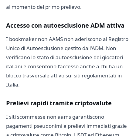
al momento del primo prelievo.
Accesso con autoesclusione ADM attiva
I bookmaker non AAMS non aderiscono al Registro
Unico di Autoesclusione gestito dall'ADM. Non
verificano lo stato di autoesclusione dei giocatori
italiani e consentono l'accesso anche a chi ha un
blocco trasversale attivo sui siti regolamentati in
Italia.
Prelievi rapidi tramite criptovalute
I siti scommesse non aams garantiscono
pagamenti pseudonimi e prelievi immediati grazie
a criptovalute come Bitcoin, USDT ed Ethereum,