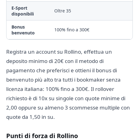
E-Sport
Oltre 35
disponibili
Bonus
100% fino a 300€
benvenuto
Registra un account su Rollino, effettua un
deposito minimo di 20€ con il metodo di
pagamento che preferisci e ottieni il bonus di
benvenuto più alto tra tutti i bookmaker senza
licenza italiana: 100% fino a 300€. Il rollover
richiesto è di 10x su singole con quote minime di
2,00 oppure su almeno 3 scommesse multiple con
quote da 1,50 in su.
Punti di forza di Rollino