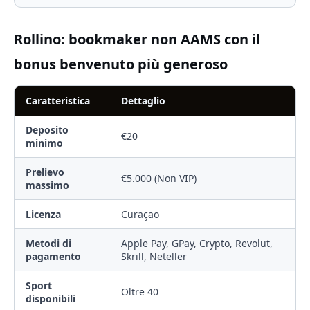
Rollino: bookmaker non AAMS con il
bonus benvenuto più generoso
Caratteristica
Dettaglio
Deposito
€20
minimo
Prelievo
€5.000 (Non VIP)
massimo
Licenza
Curaçao
Metodi di
Apple Pay, GPay, Crypto, Revolut,
pagamento
Skrill, Neteller
Sport
Oltre 40
disponibili