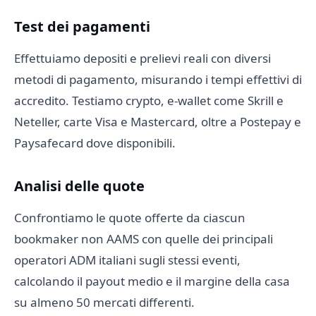
Test dei pagamenti
Effettuiamo depositi e prelievi reali con diversi
metodi di pagamento, misurando i tempi effettivi di
accredito. Testiamo crypto, e-wallet come Skrill e
Neteller, carte Visa e Mastercard, oltre a Postepay e
Paysafecard dove disponibili.
Analisi delle quote
Confrontiamo le quote offerte da ciascun
bookmaker non AAMS con quelle dei principali
operatori ADM italiani sugli stessi eventi,
calcolando il payout medio e il margine della casa
su almeno 50 mercati differenti.