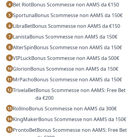
Bet Riot
Bonus Scommesse non AAMS da €150
Sportuna
Bonus Scommesse non AAMS da 150€
LibraBet
Bonus Scommesse non AAMS da €150
Lanista
Bonus Scommesse non AAMS da 150€
AlterSpin
Bonus Scommesse non AAMS da 150€
VIPLuck
Bonus Scommesse non AAMS da 500€
Glorion
Bonus Scommesse non AAMS da 150€
MrPacho
Bonus Scommesse non AAMS da 150€
TrivelaBet
Bonus Scommesse non AAMS: Free Bet
da €200
Rollino
Bonus Scommesse non AAMS da 300€
KingMaker
Bonus Scommesse non AAMS da 150€
ProntoBet
Bonus Scommesse non AAMS: Free Bet