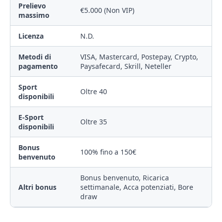
Prelievo
€5.000 (Non VIP)
massimo
Licenza
N.D.
Metodi di
VISA, Mastercard, Postepay, Crypto,
pagamento
Paysafecard, Skrill, Neteller
Sport
Oltre 40
disponibili
E-Sport
Oltre 35
disponibili
Bonus
100% fino a 150€
benvenuto
Bonus benvenuto, Ricarica
Altri bonus
settimanale, Acca potenziati, Bore
draw