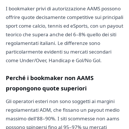
I bookmaker privi di autorizzazione AAMS possono
offrire quote decisamente competitive sui principali
sport come calcio, tennis ed eSports, con un payout
teorico che supera anche del 6–8% quello dei siti
regolamentati italiani. Le differenze sono
particolarmente evidenti su mercati secondari
come Under/Over, Handicap e Gol/No Gol.
Perché i bookmaker non AAMS
propongono quote superiori
Gli operatori esteri non sono soggetti ai margini
regolamentati ADM, che fissano un payout medio
massimo dell'88–90%. I siti scommesse non aams
possono spingersi fino al 95–97% su mercati