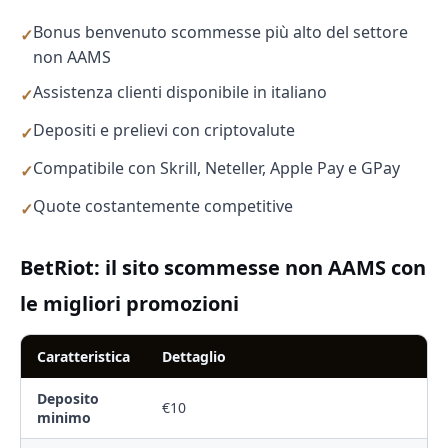
Bonus benvenuto scommesse più alto del settore
non AAMS
Assistenza clienti disponibile in italiano
Depositi e prelievi con criptovalute
Compatibile con Skrill, Neteller, Apple Pay e GPay
Quote costantemente competitive
BetRiot: il sito scommesse non AAMS con
le migliori promozioni
Caratteristica
Dettaglio
Deposito
€10
minimo