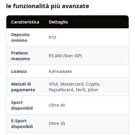
le funzionalità più avanzate
Caratteristica
Dettaglio
Deposito
€10
minimo
Prelievo
€5.000 (Non VIP)
massimo
Licenza
Kahnawake
Metodi di
VISA, Mastercard, Crypto,
pagamento
Paysafecard, Skrill, Jeton
Sport
Oltre 40
disponibili
E-Sport
Oltre 35
disponibili