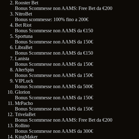
Rooster Bet
Bonus Scommesse non AAMS: Free Bet da €200
NitroBet
Bonus scommesse: 100% fino a 200€
Bet Riot
Bonus Scommesse non AAMS da €150
Sportuna
Bonus Scommesse non AAMS da 150€
LibraBet
Bonus Scommesse non AAMS da €150
Lanista
Bonus Scommesse non AAMS da 150€
AlterSpin
Bonus Scommesse non AAMS da 150€
VIPLuck
Bonus Scommesse non AAMS da 500€
Glorion
Bonus Scommesse non AAMS da 150€
MrPacho
Bonus Scommesse non AAMS da 150€
TrivelaBet
Bonus Scommesse non AAMS: Free Bet da €200
Rollino
Bonus Scommesse non AAMS da 300€
KingMaker