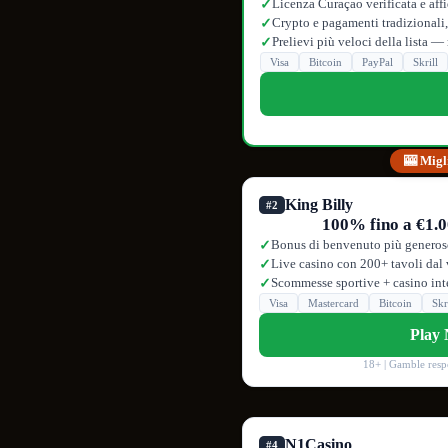
Licenza Curaçao verificata e aff
✓
Crypto e pagamenti tradizionali,
✓
Prelievi più veloci della lista 
✓
Visa
Bitcoin
PayPal
Skrill
🎰 Migl
King Billy
#2
100% fino a €1.0
Bonus di benvenuto più generoso
✓
Live casino con 200+ tavoli dal
✓
Scommesse sportive + casino int
✓
Visa
Mastercard
Bitcoin
Skr
Play
18+ | Gamble resp
N1Casino
#4