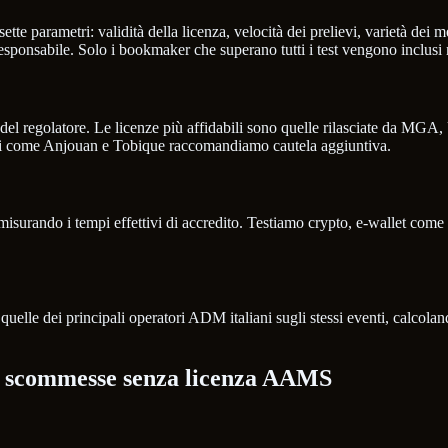
tte parametri: validità della licenza, velocità dei prelievi, varietà dei
responsabile. Solo i bookmaker che superano tutti i test vengono inclusi n
e del regolatore. Le licenze più affidabili sono quelle rilasciate da MG
zioni come Anjouan e Tobique raccomandiamo cautela aggiuntiva.
misurando i tempi effettivi di accredito. Testiamo crypto, e-wallet come S
le dei principali operatori ADM italiani sugli stessi eventi, calcoland
di scommesse senza licenza AAMS