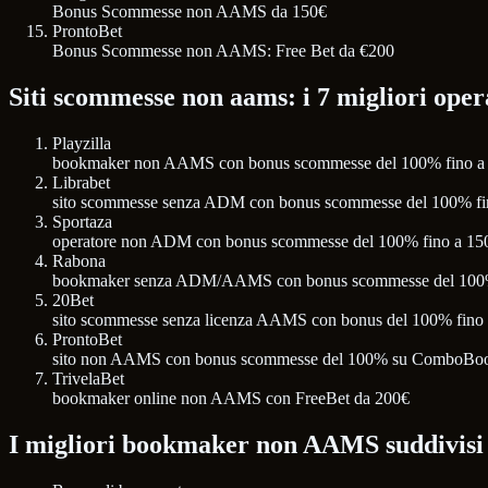
Bonus Scommesse non AAMS da 150€
ProntoBet
Bonus Scommesse non AAMS: Free Bet da €200
Siti scommesse non aams: i 7 migliori opera
Playzilla
bookmaker non AAMS con bonus scommesse del 100% fino a
Librabet
sito scommesse senza ADM con bonus scommesse del 100% fi
Sportaza
operatore non ADM con bonus scommesse del 100% fino a 15
Rabona
bookmaker senza ADM/AAMS con bonus scommesse del 100%
20Bet
sito scommesse senza licenza AAMS con bonus del 100% fino
ProntoBet
sito non AAMS con bonus scommesse del 100% su ComboBoo
TrivelaBet
bookmaker online non AAMS con FreeBet da 200€
I migliori bookmaker non AAMS suddivisi 