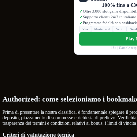
100% fino a €3
Oltre 3.000 slot game disponibil
✓
Supporto clienti 24/7 in italiano
✓
Programma fedeltà con cashback
✓
Visa
Mastercard
Skrill
Netel
Play
18+ | Gamble resp
Authorized: come selezioniamo i bookma
Prima di presentare la nostra classifica, è fondamentale spiegare il pro
deposito, piazzamento di scommesse e richiesta di prelievo. Verifichia
trasparenza dei termini e condizioni relativi ai bonus, i limiti di vincit
Criteri di valutazione tecnica