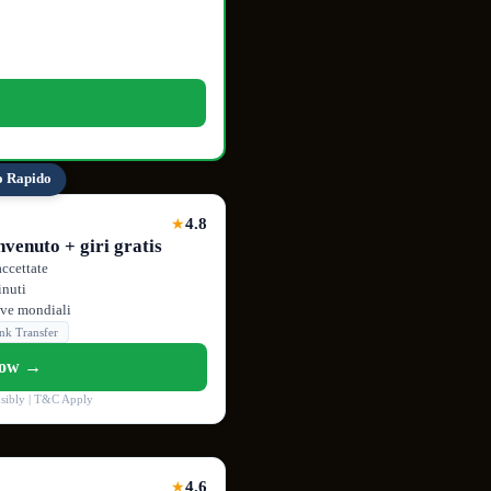
o Rapido
4.8
★
venuto + giri gratis
ccettate
inuti
ive mondiali
nk Transfer
Now →
sibly | T&C Apply
4.6
★