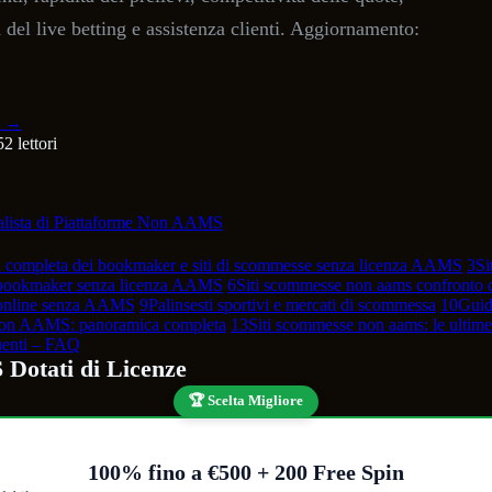
à del live betting e assistenza clienti. Aggiornamento:
ms →
2 lettori
alista di Piattaforme Non AAMS
ca completa dei bookmaker e siti di scommesse senza licenza AAMS
3
Si
 bookmaker senza licenza AAMS
6
Siti scommesse non aams confronto c
e online senza AAMS
9
Palinsesti sportivi e mercati di scommessa
10
Guid
non AAMS: panoramica completa
13
Siti scommesse non aams: le ultime
enti – FAQ
Dotati di Licenze
🏆 Scelta Migliore
100% fino a €500 + 200 Free Spin