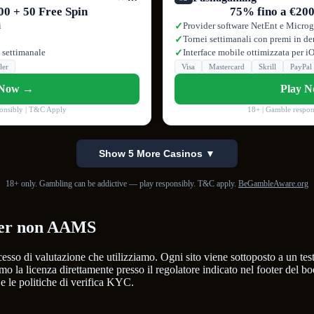
00 + 50 Free Spin
75% fino a €200
i
Provider software NetEnt e Micro
✓
Tornei settimanali con premi in de
✓
 settimanale
Interface mobile ottimizzata per i
✓
ler
Visa
Mastercard
Skrill
PayPal
 Now →
Play 
onsibly | T&C Apply
18+ | Gamble respon
Show 5 More Casinos ▼
18+ only. Gambling can be addictive — play responsibly. T&C apply.
BeGambleAware.org
ker non AAMS
cesso di valutazione che utilizziamo. Ogni sito viene sottoposto a un test
mo la licenza direttamente presso il regolatore indicato nel footer del 
a e le politiche di verifica KYC.