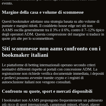
evento.
Margine della casa e volume di scommesse
Questi bookmaker adottano una strategia basata su alto volume di
puntate e margini ridotti. Il cosiddetto house edge nei siti non
AAMS oscilla generalmente tra il 3% e il 6%, contro il 7–12% tipico
degli operatori ADM. Questa compressione del margine si traduce in
quote più alte per lo scommettitore.
Siti scommesse non aams confronto con i
bookmaker italiani
Le piattaforme di betting internazionali operano secondo criteri
normativi differenti rispetto ai portali con concessione ADM. La
registrazione non richiede verifica documentale immediata, i depositi
e prelievi possono avvenire tramite crypto e i registri di
autoesclusione italiani non vengono consultati.
Confronto su quote, sport e mercati disponibili
I bookmaker non AAMS propongono frequentemente un palinsesto
più ricco di sport internazionali, campionati minori, eSport, player