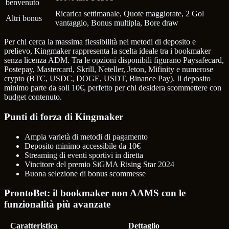
benvenuto
Ricarica settimanale, Quote maggiorate, 2 Gol
Altri bonus
vantaggio, Bonus multipla, Bore draw
Per chi cerca la massima flessibilità nei metodi di deposito e
prelievo, Kingmaker rappresenta la scelta ideale tra i bookmaker
senza licenza ADM. Tra le opzioni disponibili figurano Paysafecard,
Postepay, Mastercard, Skrill, Neteller, Jeton, Mifinity e numerose
crypto (BTC, USDC, DOGE, USDT, Binance Pay). Il deposito
minimo parte da soli 10€, perfetto per chi desidera scommettere con
budget contenuto.
Punti di forza di Kingmaker
Ampia varietà di metodi di pagamento
Deposito minimo accessibile da 10€
Streaming di eventi sportivi in diretta
Vincitore del premio SiGMA Rising Star 2024
Buona selezione di bonus scommesse
ProntoBet: il bookmaker non AAMS con le
funzionalità più avanzate
Caratteristica
Dettaglio