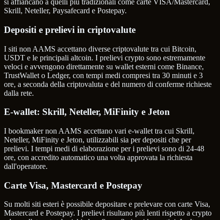
si affiancano a quelli più tradizionali come carte VISA/Mastercard,
Skrill, Neteller, Paysafecard e Postepay.
Depositi e prelievi in criptovalute
I siti non AAMS accettano diverse criptovalute tra cui Bitcoin,
USDT e le principali altcoin. I prelievi crypto sono estremamente
veloci e avvengono direttamente su wallet esterni come Binance,
TrustWallet o Ledger, con tempi medi compresi tra 30 minuti e 3
ore, a seconda della criptovaluta e del numero di conferme richieste
dalla rete.
E-wallet: Skrill, Neteller, MiFinity e Jeton
I bookmaker non AAMS accettano vari e-wallet tra cui Skrill,
Neteller, MiFinity e Jeton, utilizzabili sia per depositi che per
prelievi. I tempi medi di elaborazione per i prelievi sono di 24-48
ore, con accredito automatico una volta approvata la richiesta
dall'operatore.
Carte Visa, Mastercard e Postepay
Su molti siti esteri è possibile depositare e prelevare con carte Visa,
Mastercard e Postepay. I prelievi risultano più lenti rispetto a crypto