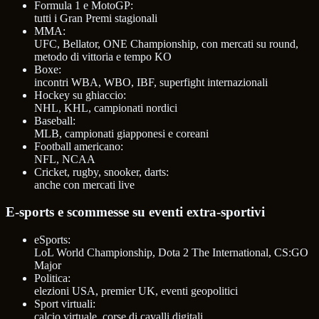
Formula 1 e MotoGP:
tutti i Gran Premi stagionali
MMA:
UFC, Bellator, ONE Championship, con mercati su round,
metodo di vittoria e tempo KO
Boxe:
incontri WBA, WBO, IBF, superfight internazionali
Hockey su ghiaccio:
NHL, KHL, campionati nordici
Baseball:
MLB, campionati giapponesi e coreani
Football americano:
NFL, NCAA
Cricket, rugby, snooker, darts:
anche con mercati live
E-sports e scommesse su eventi extra-sportivi
eSports:
LoL World Championship, Dota 2 The International, CS:GO
Major
Politica:
elezioni USA, premier UK, eventi geopolitici
Sport virtuali:
calcio virtuale, corse di cavalli digitali