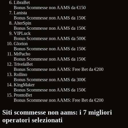
LibraBet
Bonus Scommesse non AAMS da €150
Lanista
Bonus Scommesse non AAMS da 150€
AlterSpin
Bonus Scommesse non AAMS da 150€
VIPLuck
Bonus Scommesse non AAMS da 500€
Glorion
Bonus Scommesse non AAMS da 150€
MrPacho
Bonus Scommesse non AAMS da 150€
TrivelaBet
Bonus Scommesse non AAMS: Free Bet da €200
Rollino
Bonus Scommesse non AAMS da 300€
KingMaker
Bonus Scommesse non AAMS da 150€
ProntoBet
Bonus Scommesse non AAMS: Free Bet da €200
Siti scommesse non aams: i 7 migliori
operatori selezionati