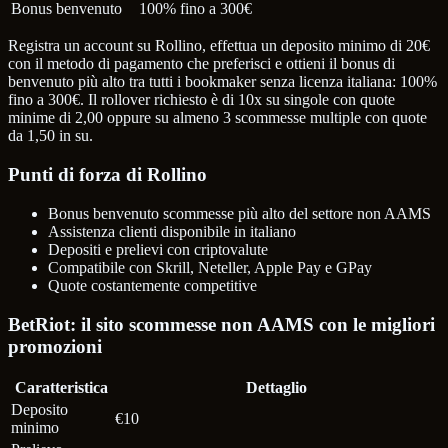
Bonus benvenuto
100% fino a 300€
Registra un account su Rollino, effettua un deposito minimo di 20€
con il metodo di pagamento che preferisci e ottieni il bonus di
benvenuto più alto tra tutti i bookmaker senza licenza italiana: 100%
fino a 300€. Il rollover richiesto è di 10x su singole con quote
minime di 2,00 oppure su almeno 3 scommesse multiple con quote
da 1,50 in su.
Punti di forza di Rollino
Bonus benvenuto scommesse più alto del settore non AAMS
Assistenza clienti disponibile in italiano
Depositi e prelievi con criptovalute
Compatibile con Skrill, Neteller, Apple Pay e GPay
Quote costantemente competitive
BetRiot: il sito scommesse non AAMS con le migliori
promozioni
Caratteristica
Dettaglio
Deposito
€10
minimo