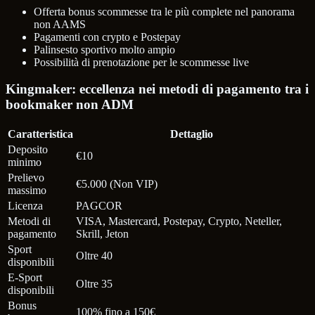
Offerta bonus scommesse tra le più complete nel panorama
non AAMS
Pagamenti con crypto e Postepay
Palinsesto sportivo molto ampio
Possibilità di prenotazione per le scommesse live
Kingmaker: eccellenza nei metodi di pagamento tra i
bookmaker non ADM
Caratteristica
Dettaglio
Deposito
€10
minimo
Prelievo
€5.000 (Non VIP)
massimo
Licenza
PAGCOR
Metodi di
VISA, Mastercard, Postepay, Crypto, Neteller,
pagamento
Skrill, Jeton
Sport
Oltre 40
disponibili
E-Sport
Oltre 35
disponibili
Bonus
100% fino a 150€