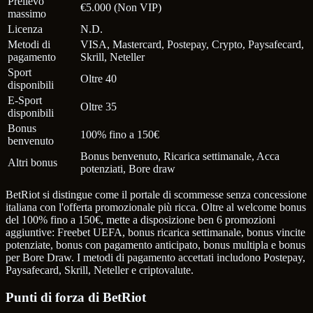
Prelievo
€5.000 (Non VIP)
massimo
Licenza
N.D.
Metodi di
VISA, Mastercard, Postepay, Crypto, Paysafecard,
pagamento
Skrill, Neteller
Sport
Oltre 40
disponibili
E-Sport
Oltre 35
disponibili
Bonus
100% fino a 150€
benvenuto
Bonus benvenuto, Ricarica settimanale, Acca
Altri bonus
potenziati, Bore draw
BetRiot si distingue come il portale di scommesse senza concessione
italiana con l'offerta promozionale più ricca. Oltre al welcome bonus
del 100% fino a 150€, mette a disposizione ben 6 promozioni
aggiuntive: Freebet UEFA, bonus ricarica settimanale, bonus vincite
potenziate, bonus con pagamento anticipato, bonus multipla e bonus
per Bore Draw. I metodi di pagamento accettati includono Postepay,
Paysafecard, Skrill, Neteller e criptovalute.
Punti di forza di BetRiot