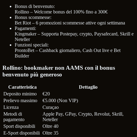
Bonus di benvenuto:
Rollino – Welcome bonus del 100% fino a 300€
Bonus scommesse:
Bet Riot – 6 promozioni scommesse attive ogni settimana
Pagamenti:
Kingmaker – Supporta Postepay, crypto, Paysafecard, Skrill e
Neteller
Funzioni speciali:
ProntoBet – Cashback giornaliero, Cash Out live e Bet
Builder
Rollino: bookmaker non AAMS con il bonus
benvenuto più generoso
Caratteristica
Dettaglio
Deposito minimo
€20
Prelievo massimo
€5.000 (Non VIP)
Licenza
Curaçao
Metodi di
Apple Pay, GPay, Crypto, Revolut, Skrill,
pagamento
Neteller
Sport disponibili
Oltre 40
E-Sport disponibili
Oltre 35