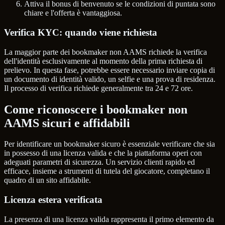
Attiva il bonus di benvenuto se le condizioni di puntata sono
chiare e l'offerta è vantaggiosa.
Verifica KYC: quando viene richiesta
La maggior parte dei bookmaker non AAMS richiede la verifica
dell'identità esclusivamente al momento della prima richiesta di
prelievo. In questa fase, potrebbe essere necessario inviare copia di
un documento di identità valido, un selfie e una prova di residenza.
Il processo di verifica richiede generalmente tra 24 e 72 ore.
Come riconoscere i bookmaker non
AAMS sicuri e affidabili
Per identificare un bookmaker sicuro è essenziale verificare che sia
in possesso di una licenza valida e che la piattaforma operi con
adeguati parametri di sicurezza. Un servizio clienti rapido ed
efficace, insieme a strumenti di tutela del giocatore, completano il
quadro di un sito affidabile.
Licenza estera verificata
La presenza di una licenza valida rappresenta il primo elemento da