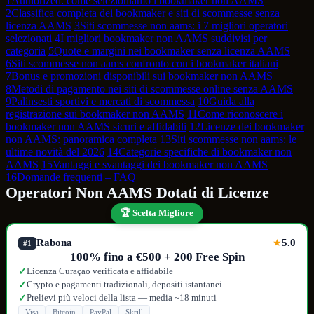
1
Authorized: come selezioniamo i bookmaker non AAMS
2
Classifica completa dei bookmaker e siti di scommesse senza
licenza AAMS
3
Siti scommesse non aams: i 7 migliori operatori
selezionati
4
I migliori bookmaker non AAMS suddivisi per
categoria
5
Quote e margini nei bookmaker senza licenza AAMS
6
Siti scommesse non aams confronto con i bookmaker italiani
7
Bonus e promozioni disponibili sui bookmaker non AAMS
8
Metodi di pagamento nei siti di scommesse online senza AAMS
9
Palinsesti sportivi e mercati di scommessa
10
Guida alla
registrazione sui bookmaker non AAMS
11
Come riconoscere i
bookmaker non AAMS sicuri e affidabili
12
Licenze dei bookmaker
non AAMS: panoramica completa
13
Siti scommesse non aams: le
ultime novità del 2026
14
Categorie specifiche di bookmaker non
AAMS
15
Vantaggi e svantaggi dei bookmaker non AAMS
16
Domande frequenti – FAQ
Operatori Non AAMS Dotati di Licenze
🏆 Scelta Migliore
Rabona
5.0
★
#1
100% fino a €500 + 200 Free Spin
Licenza Curaçao verificata e affidabile
✓
Crypto e pagamenti tradizionali, depositi istantanei
✓
Prelievi più veloci della lista — media ~18 minuti
✓
Visa
Bitcoin
PayPal
Skrill