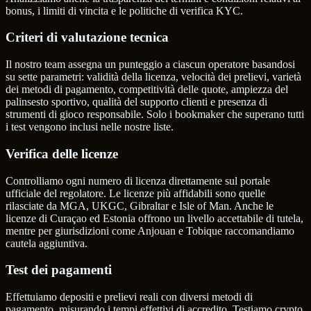
bonus, i limiti di vincita e le politiche di verifica KYC.
Criteri di valutazione tecnica
Il nostro team assegna un punteggio a ciascun operatore basandosi
su sette parametri: validità della licenza, velocità dei prelievi, varietà
dei metodi di pagamento, competitività delle quote, ampiezza del
palinsesto sportivo, qualità del supporto clienti e presenza di
strumenti di gioco responsabile. Solo i bookmaker che superano tutti
i test vengono inclusi nelle nostre liste.
Verifica delle licenze
Controlliamo ogni numero di licenza direttamente sul portale
ufficiale del regolatore. Le licenze più affidabili sono quelle
rilasciate da MGA, UKGC, Gibraltar e Isle of Man. Anche le
licenze di Curaçao ed Estonia offrono un livello accettabile di tutela,
mentre per giurisdizioni come Anjouan e Tobique raccomandiamo
cautela aggiuntiva.
Test dei pagamenti
Effettuiamo depositi e prelievi reali con diversi metodi di
pagamento, misurando i tempi effettivi di accredito. Testiamo crypto,