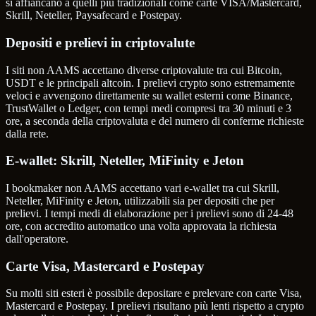
si affiancano a quelli più tradizionali come carte VISA/Mastercard,
Skrill, Neteller, Paysafecard e Postepay.
Depositi e prelievi in criptovalute
I siti non AAMS accettano diverse criptovalute tra cui Bitcoin,
USDT e le principali altcoin. I prelievi crypto sono estremamente
veloci e avvengono direttamente su wallet esterni come Binance,
TrustWallet o Ledger, con tempi medi compresi tra 30 minuti e 3
ore, a seconda della criptovaluta e del numero di conferme richieste
dalla rete.
E-wallet: Skrill, Neteller, MiFinity e Jeton
I bookmaker non AAMS accettano vari e-wallet tra cui Skrill,
Neteller, MiFinity e Jeton, utilizzabili sia per depositi che per
prelievi. I tempi medi di elaborazione per i prelievi sono di 24-48
ore, con accredito automatico una volta approvata la richiesta
dall'operatore.
Carte Visa, Mastercard e Postepay
Su molti siti esteri è possibile depositare e prelevare con carte Visa,
Mastercard e Postepay. I prelievi risultano più lenti rispetto a crypto