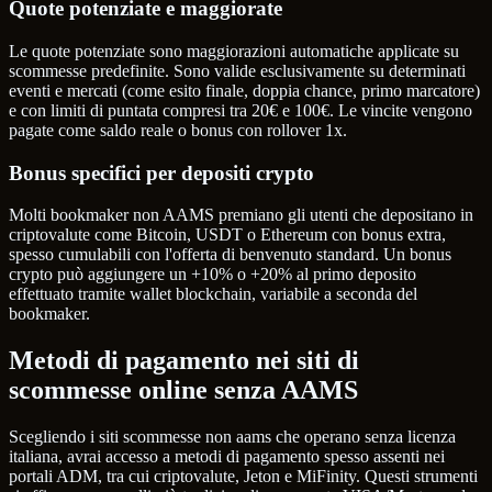
Quote potenziate e maggiorate
Le quote potenziate sono maggiorazioni automatiche applicate su
scommesse predefinite. Sono valide esclusivamente su determinati
eventi e mercati (come esito finale, doppia chance, primo marcatore)
e con limiti di puntata compresi tra 20€ e 100€. Le vincite vengono
pagate come saldo reale o bonus con rollover 1x.
Bonus specifici per depositi crypto
Molti bookmaker non AAMS premiano gli utenti che depositano in
criptovalute come Bitcoin, USDT o Ethereum con bonus extra,
spesso cumulabili con l'offerta di benvenuto standard. Un bonus
crypto può aggiungere un +10% o +20% al primo deposito
effettuato tramite wallet blockchain, variabile a seconda del
bookmaker.
Metodi di pagamento nei siti di
scommesse online senza AAMS
Scegliendo i siti scommesse non aams che operano senza licenza
italiana, avrai accesso a metodi di pagamento spesso assenti nei
portali ADM, tra cui criptovalute, Jeton e MiFinity. Questi strumenti