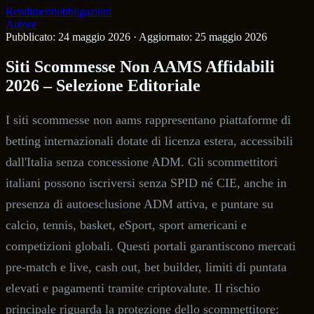
Rendimentiobbligazioni
Autore
Pubblicato: 24 maggio 2026
·
Aggiornato: 25 maggio 2026
Siti Scommesse Non AAMS Affidabili
2026 – Selezione Editoriale
I siti scommesse non aams rappresentano piattaforme di
betting internazionali dotate di licenza estera, accessibili
dall'Italia senza concessione ADM. Gli scommettitori
italiani possono iscriversi senza SPID né CIE, anche in
presenza di autoesclusione ADM attiva, e puntare su
calcio, tennis, basket, eSport, sport americani e
competizioni globali. Questi portali garantiscono mercati
pre-match e live, cash out, bet builder, limiti di puntata
elevati e pagamenti tramite criptovalute. Il rischio
principale riguarda la protezione dello scommettitore: