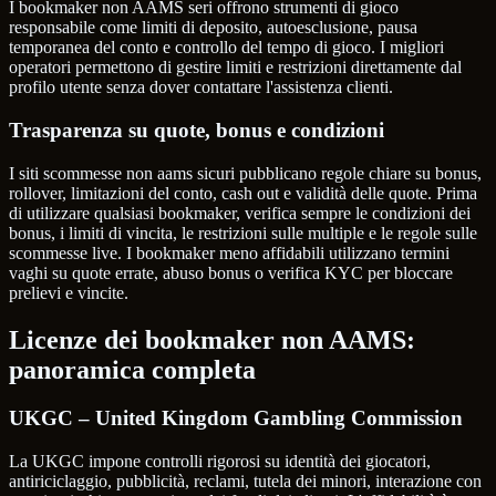
I bookmaker non AAMS seri offrono strumenti di gioco
responsabile come limiti di deposito, autoesclusione, pausa
temporanea del conto e controllo del tempo di gioco. I migliori
operatori permettono di gestire limiti e restrizioni direttamente dal
profilo utente senza dover contattare l'assistenza clienti.
Trasparenza su quote, bonus e condizioni
I siti scommesse non aams sicuri pubblicano regole chiare su bonus,
rollover, limitazioni del conto, cash out e validità delle quote. Prima
di utilizzare qualsiasi bookmaker, verifica sempre le condizioni dei
bonus, i limiti di vincita, le restrizioni sulle multiple e le regole sulle
scommesse live. I bookmaker meno affidabili utilizzano termini
vaghi su quote errate, abuso bonus o verifica KYC per bloccare
prelievi e vincite.
Licenze dei bookmaker non AAMS:
panoramica completa
UKGC – United Kingdom Gambling Commission
La UKGC impone controlli rigorosi su identità dei giocatori,
antiriciclaggio, pubblicità, reclami, tutela dei minori, interazione con