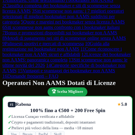
1
Authorized: come selezioniamo i bookmaker non AAMS
2
Classifica completa dei bookmaker e siti di scommesse senza
licenza AAMS
3
Siti scommesse non aams: i 7 migliori operatori
selezionati
4
I migliori bookmaker non AAMS suddivisi per
categoria
5
Quote e margini nei bookmaker senza licenza AAMS
6
Siti scommesse non aams confronto con i bookmaker italiani
7
Bonus e promozioni disponibili sui bookmaker non AAMS
8
Metodi di pagamento nei siti di scommesse online senza AAMS
9
Palinsesti sportivi e mercati di scommessa
10
Guida alla
registrazione sui bookmaker non AAMS
11
Come riconoscere i
bookmaker non AAMS sicuri e affidabili
12
Licenze dei bookmaker
non AAMS: panoramica completa
13
Siti scommesse non aams: le
ultime novità del 2026
14
Categorie specifiche di bookmaker non
AAMS
15
Vantaggi e svantaggi dei bookmaker non AAMS
16
Domande frequenti – FAQ
Operatori Non AAMS Dotati di Licenze
🏆 Scelta Migliore
Rabona
5.0
★
#1
100% fino a €500 + 200 Free Spin
Licenza Curaçao verificata e affidabile
✓
Crypto e pagamenti tradizionali, depositi istantanei
✓
Prelievi più veloci della lista — media ~18 minuti
✓
Visa
Bitcoin
PayPal
Skrill