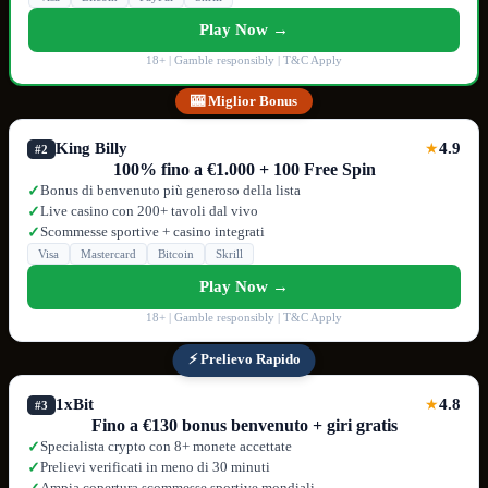
Play Now →
18+ | Gamble responsibly | T&C Apply
🎰 Miglior Bonus
King Billy
4.9
★
#2
100% fino a €1.000 + 100 Free Spin
Bonus di benvenuto più generoso della lista
✓
Live casino con 200+ tavoli dal vivo
✓
Scommesse sportive + casino integrati
✓
Visa
Mastercard
Bitcoin
Skrill
Play Now →
18+ | Gamble responsibly | T&C Apply
⚡ Prelievo Rapido
1xBit
4.8
★
#3
Fino a €130 bonus benvenuto + giri gratis
Specialista crypto con 8+ monete accettate
✓
Prelievi verificati in meno di 30 minuti
✓
Ampia copertura scommesse sportive mondiali