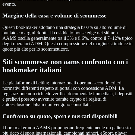
evento.
Margine della casa e volume di scommesse
Questi bookmaker adottano una strategia basata su alto volume di
puntate e margini ridotti. Il cosiddetto house edge nei siti non
AAMS oscilla generalmente tra il 3% e il 6%, contro il 7–12% tipico
degli operatori ADM. Questa compressione del margine si traduce in
quote più alte per lo scommettitore.
Siti scommesse non aams confronto con i
bookmaker italiani
Le piattaforme di betting internazionali operano secondo criteri
normativi differenti rispetto ai portali con concessione ADM. La
registrazione non richiede verifica documentale immediata, i depositi
e prelievi possono avvenire tramite crypto e i registri di
autoesclusione italiani non vengono consultati.
Confronto su quote, sport e mercati disponibili
I bookmaker non AAMS propongono frequentemente un palinsesto
più ricco di sport internazionali, campionati minori, eSport, player