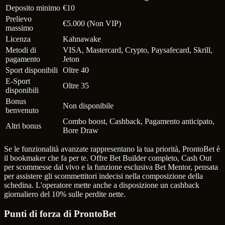
Deposito minimo
€10
Prelievo
€5.000 (Non VIP)
massimo
Licenza
Kahnawake
Metodi di
VISA, Mastercard, Crypto, Paysafecard, Skrill,
pagamento
Jeton
Sport disponibili
Oltre 40
E-Sport
Oltre 35
disponibili
Bonus
Non disponibile
benvenuto
Combo boost, Cashback, Pagamento anticipato,
Altri bonus
Bore Draw
Se le funzionalità avanzate rappresentano la tua priorità, ProntoBet è
il bookmaker che fa per te. Offre Bet Builder completo, Cash Out
per scommesse dal vivo e la funzione esclusiva Bet Mentor, pensata
per assistere gli scommettitori indecisi nella composizione della
schedina. L'operatore mette anche a disposizione un cashback
giornaliero del 10% sulle perdite nette.
Punti di forza di ProntoBet