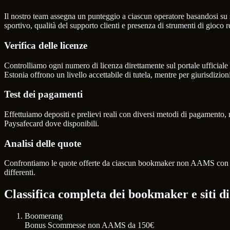
Il nostro team assegna un punteggio a ciascun operatore basandosi su se
sportivo, qualità del supporto clienti e presenza di strumenti di gioco 
Verifica delle licenze
Controlliamo ogni numero di licenza direttamente sul portale ufficial
Estonia offrono un livello accettabile di tutela, mentre per giurisdi
Test dei pagamenti
Effettuiamo depositi e prelievi reali con diversi metodi di pagamento, 
Paysafecard dove disponibili.
Analisi delle quote
Confrontiamo le quote offerte da ciascun bookmaker non AAMS con quel
differenti.
Classifica completa dei bookmaker e siti 
Boomerang
Bonus Scommesse non AAMS da 150€