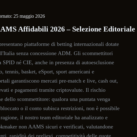
rnato: 25 maggio 2026
AMS Affidabili 2026 – Selezione Editoriale
resentano piattaforme di betting internazionali dotate
dall'Italia senza concessione ADM. Gli scommettitori
nza SPID né CIE, anche in presenza di autoesclusione
, tennis, basket, eSport, sport americani e
rtali garantiscono mercati pre-match e live, cash out,
levati e pagamenti tramite criptovalute. Il rischio
one dello scommettitore: qualora una puntata venga
bloccato o il conto subisca restrizioni, non è possibile
ragione, il nostro team editoriale ha analizzato e
okmaker non AAMS sicuri e verificati, valutandone
nti, rapidità dei prelievi, competitività delle quote,