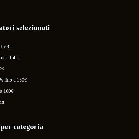
tori selezionati
 150€
no a 150€
0€
 fino a 150€
 a 100€
st
per categoria