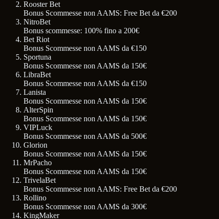
Rooster Bet
Bonus Scommesse non AAMS: Free Bet da €200
NitroBet
Bonus scommesse: 100% fino a 200€
Bet Riot
Bonus Scommesse non AAMS da €150
Sportuna
Bonus Scommesse non AAMS da 150€
LibraBet
Bonus Scommesse non AAMS da €150
Lanista
Bonus Scommesse non AAMS da 150€
AlterSpin
Bonus Scommesse non AAMS da 150€
VIPLuck
Bonus Scommesse non AAMS da 500€
Glorion
Bonus Scommesse non AAMS da 150€
MrPacho
Bonus Scommesse non AAMS da 150€
TrivelaBet
Bonus Scommesse non AAMS: Free Bet da €200
Rollino
Bonus Scommesse non AAMS da 300€
KingMaker