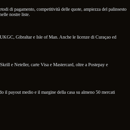
 metodi di pagamento, competitività delle quote, ampiezza del palinsesto
elle nostre liste.
A, UKGC, Gibraltar e Isle of Man. Anche le licenze di Curaçao ed
krill e Neteller, carte Visa e Mastercard, oltre a Postepay e
o il payout medio e il margine della casa su almeno 50 mercati