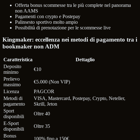
Offerta bonus scommesse tra le più complete nel panorama
non AAMS
Pagamenti con crypto e Postepay
Palinsesto sportivo molto ampio
Possibilità di prenotazione per le scommesse live
Kingmaker: eccellenza nei metodi di pagamento tra i
bookmaker non ADM
Caratteristica
Dettaglio
Deposito
€10
minimo
Prelievo
€5.000 (Non VIP)
massimo
Licenza
PAGCOR
Metodi di
VISA, Mastercard, Postepay, Crypto, Neteller,
pagamento
Skrill, Jeton
Sport
Oltre 40
disponibili
E-Sport
Oltre 35
disponibili
Bonus
100% fino a 150€