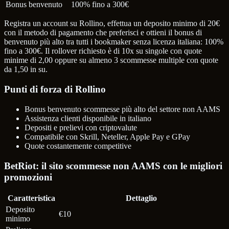
Bonus benvenuto
100% fino a 300€
Registra un account su Rollino, effettua un deposito minimo di 20€
con il metodo di pagamento che preferisci e ottieni il bonus di
benvenuto più alto tra tutti i bookmaker senza licenza italiana: 100%
fino a 300€. Il rollover richiesto è di 10x su singole con quote
minime di 2,00 oppure su almeno 3 scommesse multiple con quote
da 1,50 in su.
Punti di forza di Rollino
Bonus benvenuto scommesse più alto del settore non AAMS
Assistenza clienti disponibile in italiano
Depositi e prelievi con criptovalute
Compatibile con Skrill, Neteller, Apple Pay e GPay
Quote costantemente competitive
BetRiot: il sito scommesse non AAMS con le migliori
promozioni
Caratteristica
Dettaglio
Deposito
€10
minimo