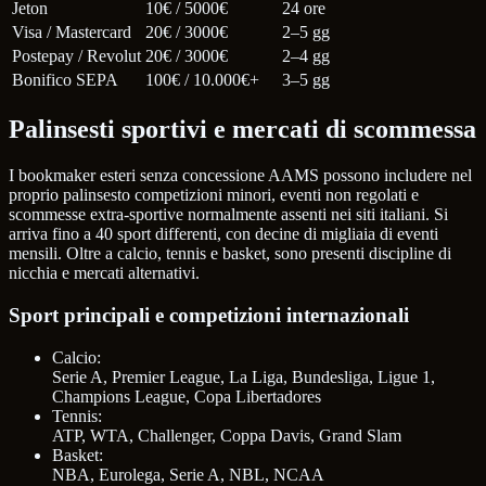
Jeton
10€ / 5000€
24 ore
Visa / Mastercard
20€ / 3000€
2–5 gg
Postepay / Revolut
20€ / 3000€
2–4 gg
Bonifico SEPA
100€ / 10.000€+
3–5 gg
Palinsesti sportivi e mercati di scommessa
I bookmaker esteri senza concessione AAMS possono includere nel
proprio palinsesto competizioni minori, eventi non regolati e
scommesse extra-sportive normalmente assenti nei siti italiani. Si
arriva fino a 40 sport differenti, con decine di migliaia di eventi
mensili. Oltre a calcio, tennis e basket, sono presenti discipline di
nicchia e mercati alternativi.
Sport principali e competizioni internazionali
Calcio:
Serie A, Premier League, La Liga, Bundesliga, Ligue 1,
Champions League, Copa Libertadores
Tennis:
ATP, WTA, Challenger, Coppa Davis, Grand Slam
Basket:
NBA, Eurolega, Serie A, NBL, NCAA