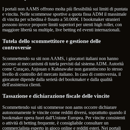
I portali non AAMS offrono molta più flessibilità sui limiti di puntata
e vincita. Nelle scommesse sportive a quota fissa ADM il massimale
di vincita per schedina è fissato a 50.000€. I bookmaker stranieri
possono invece proporre limiti superiori per utenti high roller, con
maggiore libertà su multiple, live betting ed eventi internazionali.
Tutela dello scommettitore e gestione delle
controversie
Scommettendo su siti non AAMS, i giocatori italiani non hanno
accesso ai meccanismi di tutela previsti dal sistema ADM. Autorità
come Curaçao, Anjouan o Kahnawake non garantiscono lo stesso
livello di controllo del mercato italiano. In caso di controversia, il
giocatore dipende dalla serietà del bookmaker e dalla qualità
dell'assistenza clienti.
Tassazione e dichiarazione fiscale delle vincite
Scommettendo sui siti scommesse non aams occorre dichiarare
autonomamente le vincite come redditi diversi, soprattutto quando il
bookmaker opera fuori dall'Unione Europea. Per vincite consistenti
o attività di betting frequente, è consigliabile consultare un
commercialista esperto in gioco online e redditi esteri. Nei portali