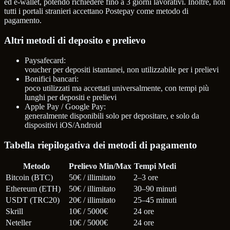
ed e-wallet, potendo richiedere fino a 3 giorni lavorativi. Inoltre, non
tutti i portali stranieri accettano Postepay come metodo di
pagamento.
Altri metodi di deposito e prelievo
Paysafecard:
voucher per depositi istantanei, non utilizzabile per i prelievi
Bonifici bancari:
poco utilizzati ma accettati universalmente, con tempi più
lunghi per depositi e prelievi
Apple Pay / Google Pay:
generalmente disponibili solo per depositare, e solo da
dispositivi iOS/Android
Tabella riepilogativa dei metodi di pagamento
Metodo
Prelievo Min/Max
Tempi Medi
Bitcoin (BTC)
50€ / illimitato
2–3 ore
Ethereum (ETH)
50€ / illimitato
30–90 minuti
USDT (TRC20)
20€ / illimitato
25–45 minuti
Skrill
10€ / 5000€
24 ore
Neteller
10€ / 5000€
24 ore