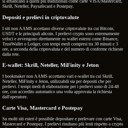
si affiancano a quelli più tradizionali come carte VISA/Mastercard,
Skrill, Neteller, Paysafecard e Postepay.
Depositi e prelievi in criptovalute
I siti non AAMS accettano diverse criptovalute tra cui Bitcoin,
USDT e le principali altcoin. I prelievi crypto sono estremamente
veloci e avvengono direttamente su wallet esterni come Binance,
TrustWallet o Ledger, con tempi medi compresi tra 30 minuti e 3
ore, a seconda della criptovaluta e del numero di conferme richieste
dalla rete.
E-wallet: Skrill, Neteller, MiFinity e Jeton
I bookmaker non AAMS accettano vari e-wallet tra cui Skrill,
Neteller, MiFinity e Jeton, utilizzabili sia per depositi che per
prelievi. I tempi medi di elaborazione per i prelievi sono di 24-48
ore, con accredito automatico una volta approvata la richiesta
dall'operatore.
Carte Visa, Mastercard e Postepay
Su molti siti esteri è possibile depositare e prelevare con carte Visa,
Mastercard e Postepay. I prelievi risultano più lenti rispetto a crypto