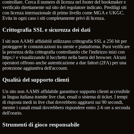
controllare. Cerca il numero di licenza nel footer del bookmaker e
verificalo direttamente sul sito del regolatore indicato. Prediligi siti
con licenza internazionale di primo livello come MGA e UKGC.
Evita in ogni caso i siti completamente privi di licenza.
Crittografia SSL e sicurezza dei dati
I siti non AAMS affidabili utilizzano crittografia SSL a 256 bit per
proteggere le comunicazioni tra utente e piattaforma. Puoi verificare
la presenza della crittografia controllando che l'indirizzo inizi con
https:// e visualizzando il lucchetto nella barra del browser. Alcuni
operatori offrono anche autenticazione a due fattori (2FA) per una
protezione aggiuntiva dell'account.
Qualità del supporto clienti
Un sito non AAMS affidabile garantisce supporto clienti accessibile
in lingua italiana tramite live chat, email o sistema di ticket. I tempi
di risposta medi in live chat dovrebbero aggirarsi sui 90 secondi,
mentre i canali email dovrebbero rispondere entro 2-6 ore a seconda
dell'orario.
Strumenti di gioco responsabile