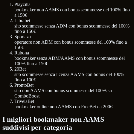
Playzilla
bookmaker non AAMS con bonus scommesse del 100% fino
a 150€
Librabet
sito scommesse senza ADM con bonus scommesse del 100%
fino a 150€
Sportaza
operatore non ADM con bonus scommesse del 100% fino a
150€
Rabona
bookmaker senza ADM/AAMS con bonus scommesse del
100% fino a 150€
20Bet
sito scommesse senza licenza AAMS con bonus del 100%
fino a 100€
ProntoBet
sito non AAMS con bonus scommesse del 100% su
ComboBoost
TrivelaBet
bookmaker online non AAMS con FreeBet da 200€
I migliori bookmaker non AAMS
suddivisi per categoria