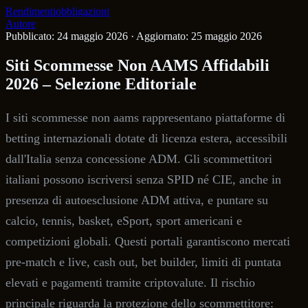
Rendimentiobbligazioni
Autore
Pubblicato: 24 maggio 2026
·
Aggiornato: 25 maggio 2026
Siti Scommesse Non AAMS Affidabili
2026 – Selezione Editoriale
I siti scommesse non aams rappresentano piattaforme di
betting internazionali dotate di licenza estera, accessibili
dall'Italia senza concessione ADM. Gli scommettitori
italiani possono iscriversi senza SPID né CIE, anche in
presenza di autoesclusione ADM attiva, e puntare su
calcio, tennis, basket, eSport, sport americani e
competizioni globali. Questi portali garantiscono mercati
pre-match e live, cash out, bet builder, limiti di puntata
elevati e pagamenti tramite criptovalute. Il rischio
principale riguarda la protezione dello scommettitore: