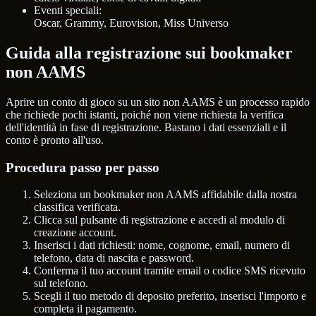
Eventi speciali:
Oscar, Grammy, Eurovision, Miss Universo
Guida alla registrazione sui bookmaker
non AAMS
Aprire un conto di gioco su un sito non AAMS è un processo rapido
che richiede pochi istanti, poiché non viene richiesta la verifica
dell'identità in fase di registrazione. Bastano i dati essenziali e il
conto è pronto all'uso.
Procedura passo per passo
Seleziona un bookmaker non AAMS affidabile dalla nostra
classifica verificata.
Clicca sul pulsante di registrazione e accedi al modulo di
creazione account.
Inserisci i dati richiesti: nome, cognome, email, numero di
telefono, data di nascita e password.
Conferma il tuo account tramite email o codice SMS ricevuto
sul telefono.
Scegli il tuo metodo di deposito preferito, inserisci l'importo e
completa il pagamento.