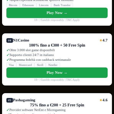
✓
Bitcoin
Ethereum
Litecoin
Bank Transfer
Play Now →
18+ | Gamble responsibly | T&C Apply
N1Casino
4.7
★
#4
100% fino a €300 + 50 Free Spin
Oltre 3.000 slot game disponibili
✓
Supporto clienti 24/7 in italiano
✓
Programma fedeltà con cashback settimanale
✓
Visa
Mastercard
Skrill
Neteller
Play Now →
18+ | Gamble responsibly | T&C Apply
Pashagaming
4.6
★
#5
75% fino a €200 + 25 Free Spin
Provider software NetEnt e Microgaming
✓