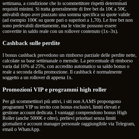
settimana, a condizione che lo scommettitore rispetti determinati
requisiti minimi. Si tratta generalmente di free bet da 10€ a 50€,
attivabili dopo aver piazzato una somma specifica su quote valide
(ad esempio 100€ su quote pari o superiori a 1,70). Le free bet non
sono prelevabili direttamente, ma le vincite possono essere
convertite in saldo reale con un rollover contenuto (1x–3x).
Cashback sulle perdite
I bonus cashback prevedono un rimborso parziale delle perdite nette,
calcolate su base settimanale o mensile. La percentuale di rimborso
varia dal 10% al 25%, con accredito automatico su saldo bonus o
reale a seconda della promozione. Il cashback è normalmente
soggetto a un rollover di appena 1x.
Promozioni VIP e programmi high roller
Per gli scommettitori più attivi, i siti non AAMS propongono
programmi VIP su invito con bonus esclusivi, limiti elevati e
gestione account dedicata. I vantaggi comprendono bonus High
Roller (anche 5000€ e oltre), prelievi prioritari senza limiti
giornalieri e account manager personale raggiungibile via Telegram,
email o WhatsApp.