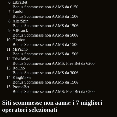
LibraBet
Bonus Scommesse non AAMS da €150
Lanista
Bonus Scommesse non AAMS da 150€
AlterSpin
Bonus Scommesse non AAMS da 150€
VIPLuck
Bonus Scommesse non AAMS da 500€
Glorion
Bonus Scommesse non AAMS da 150€
MrPacho
Bonus Scommesse non AAMS da 150€
TrivelaBet
Bonus Scommesse non AAMS: Free Bet da €200
Rollino
Bonus Scommesse non AAMS da 300€
KingMaker
Bonus Scommesse non AAMS da 150€
ProntoBet
Bonus Scommesse non AAMS: Free Bet da €200
Siti scommesse non aams: i 7 migliori
operatori selezionati